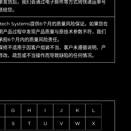
单发货后，我们会通过电子邮件等方式将快递运单号
送给您。
ytech Systems提供6个月的质量风险保证。如果您在
用产品过程中发现产品质量与原技术参数不符，我们
承担6个月内的质量风险责任。
保修不适用于因客户组装不当、客户未遵循说明、产
修改、疏忽或不当操作而导致缺陷的任何情况。
G
H
I
J
K
L
S
T
U
V
W
X