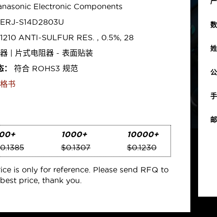
产
nasonic Electronic Components
ERJ-S14D2803U
数
1210 ANTI-SULFUR RES. , 0.5%, 28
姓
器 | 片式电阻器 - 表面贴装
态：
符合 ROHS3 规范
公
格书
手
邮
00+
1000+
10000+
0.1385
$0.1307
$0.1230
rice is only for reference. Please send RFQ to
best price, thank you.