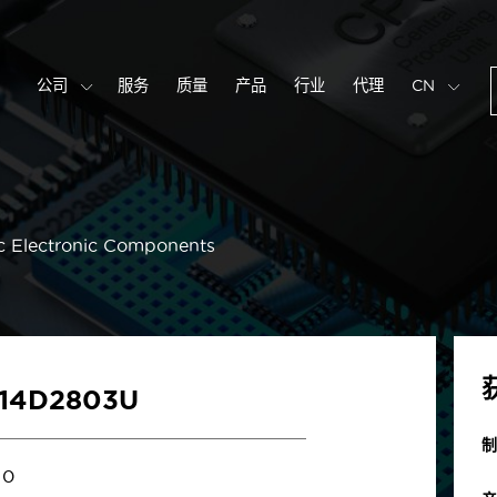
公司
服务
质量
产品
行业
代理
CN
c Electronic Components
S14D2803U
制
0