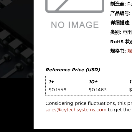
制造商:
Pa
产品编号:
详细描述:
类别:
电阻
RoHS 状
规格书:
规
Reference Price (USD)
1+
10+
1
$0.1556
$0.1463
$
Considering price fluctuations, this p
sales@cytechsystems.com
to get the 