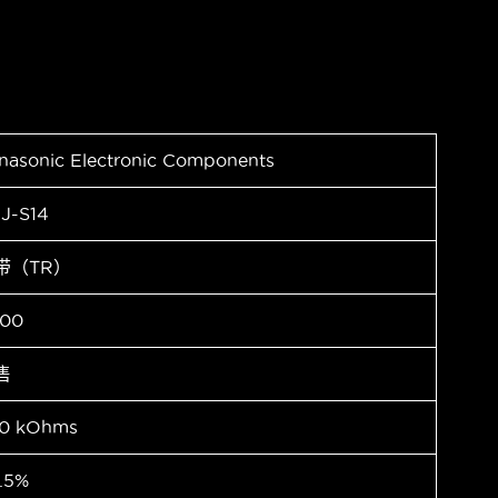
nasonic Electronic Components
J-S14
带（TR）
00
售
0 kOhms
.5%