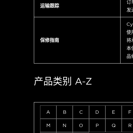
订
运输跟踪
发
C
使
保修指南
将
本
品
产品类别 A-Z
A
B
C
D
E
F
M
N
O
P
Q
R