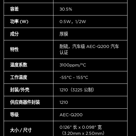
容差
±0.5%
功率 (W)
0.5W，1/2W
成分
厚膜
耐硫，汽车级 AEC-Q200 汽车
特性
认证
温度系数
±100ppm/°C
工作温度
-55°C ~ 155°C
封装/外壳
1210（3225 公制）
供应商器件封装
1210
等级
AEC-Q200
0.126" 长 x 0.098" 宽
大小 / 尺寸
（3.20mm x 2.50mm）