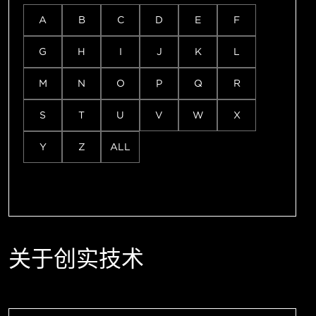
A
B
C
D
E
F
G
H
I
J
K
L
M
N
O
P
Q
R
S
T
U
V
W
X
Y
Z
ALL
关于创实技术