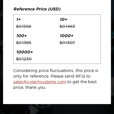
Reference Price (USD)
1+
10+
$0.1556
$0.1463
100+
1000+
$0.1385
$0.1307
10000+
$0.1230
Considering price fluctuations, this price is
only for reference. Please send RFQ to
sales@cytechsystems.com
to get the best
price, thank you.