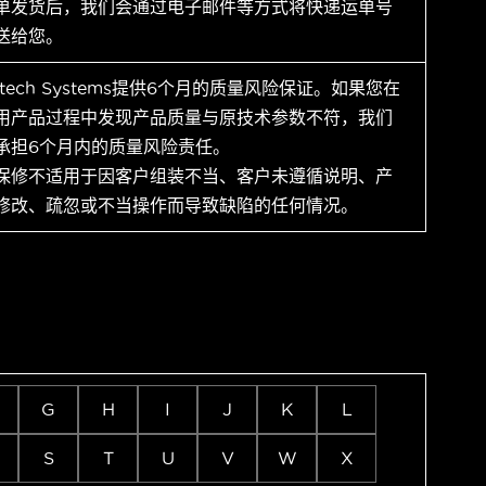
单发货后，我们会通过电子邮件等方式将快递运单号
送给您。
ytech Systems提供6个月的质量风险保证。如果您在
用产品过程中发现产品质量与原技术参数不符，我们
承担6个月内的质量风险责任。
保修不适用于因客户组装不当、客户未遵循说明、产
修改、疏忽或不当操作而导致缺陷的任何情况。
G
H
I
J
K
L
S
T
U
V
W
X