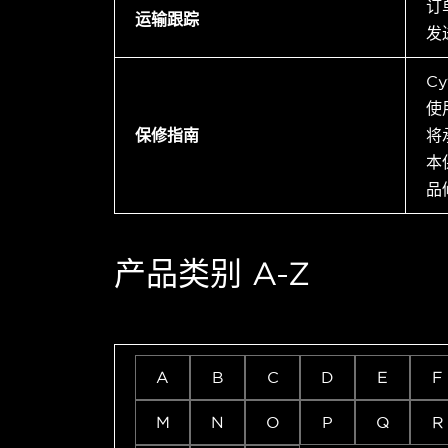
订
运输跟踪
发
C
使
保修指南
将
本
品
产品类别 A-Z
A
B
C
D
E
F
M
N
O
P
Q
R