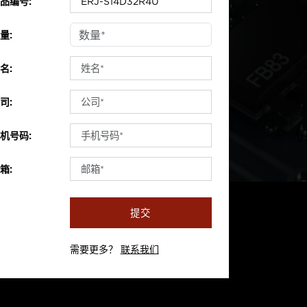
品编号:
量:
名:
司:
机号码:
箱:
提交
需要更多？
联系我们