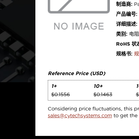
制造商:
Pa
产品编号:
详细描述:
类别:
电阻
RoHS 状
规格书:
规
Reference Price (USD)
1+
10+
1
$0.1556
$0.1463
$
Considering price fluctuations, this p
sales@cytechsystems.com
to get the 