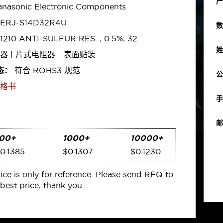
产
nasonic Electronic Components
ERJ-S14D32R4U
数
1210 ANTI-SULFUR RES. , 0.5%, 32
姓
器 | 片式电阻器 - 表面贴装
态：
符合 ROHS3 规范
公
格书
手
邮
00+
1000+
10000+
0.1385
$0.1307
$0.1230
rice is only for reference. Please send RFQ to
best price, thank you.