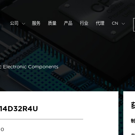
公司
服务
质量
产品
行业
代理
CN
c Electronic Components
S14D32R4U
制
0