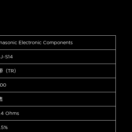
nasonic Electronic Components
J-S14
带（TR）
00
售
.4 Ohms
.5%