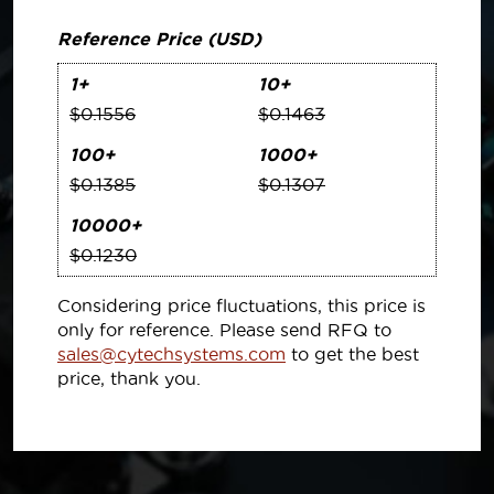
Reference Price (USD)
1+
10+
$0.1556
$0.1463
100+
1000+
$0.1385
$0.1307
10000+
$0.1230
Considering price fluctuations, this price is
only for reference. Please send RFQ to
sales@cytechsystems.com
to get the best
price, thank you.