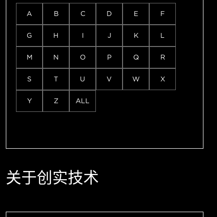
A
B
C
D
E
F
G
H
I
J
K
L
M
N
O
P
Q
R
S
T
U
V
W
X
Y
Z
ALL
关于创实技术