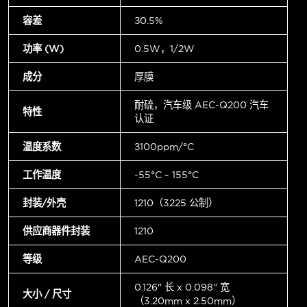
容差
±0.5%
功率 (W)
0.5W，1/2W
成分
厚膜
耐硫，汽车级 AEC-Q200 汽车
特性
认证
温度系数
±100ppm/°C
工作温度
-55°C ~ 155°C
封装/外壳
1210（3225 公制）
供应商器件封装
1210
等级
AEC-Q200
0.126" 长 x 0.098" 宽
大小 / 尺寸
（3.20mm x 2.50mm）