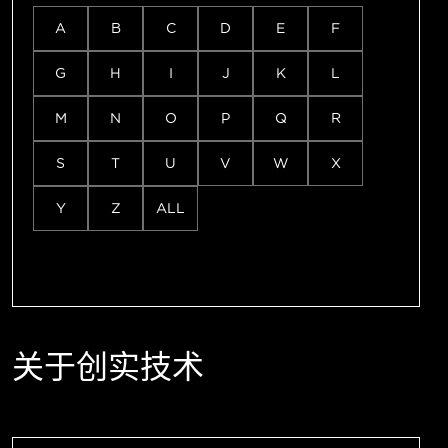
A
B
C
D
E
F
G
H
I
J
K
L
M
N
O
P
Q
R
S
T
U
V
W
X
Y
Z
ALL
关于创实技术