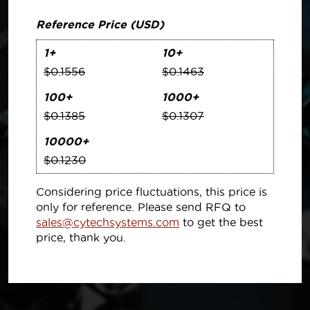
Reference Price (USD)
1+
10+
$0.1556
$0.1463
100+
1000+
$0.1385
$0.1307
10000+
$0.1230
Considering price fluctuations, this price is
only for reference. Please send RFQ to
sales@cytechsystems.com
to get the best
price, thank you.