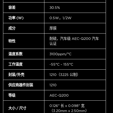
容差
±0.5%
功率 (W)
0.5W，1/2W
成分
厚膜
耐硫，汽车级 AEC-Q200 汽车
特性
认证
温度系数
±100ppm/°C
工作温度
-55°C ~ 155°C
封装/外壳
1210（3225 公制）
供应商器件封装
1210
等级
AEC-Q200
0.126" 长 x 0.098" 宽
大小 / 尺寸
（3.20mm x 2.50mm）