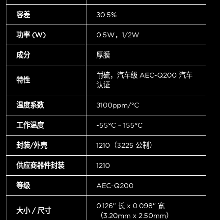
容差
±0.5%
功率 (W)
0.5W，1/2W
成分
厚膜
耐硫，汽车级 AEC-Q200 汽车
特性
认证
温度系数
±100ppm/°C
工作温度
-55°C ~ 155°C
封装/外壳
1210（3225 公制）
供应商器件封装
1210
等级
AEC-Q200
0.126" 长 x 0.098" 宽
大小 / 尺寸
（3.20mm x 2.50mm）