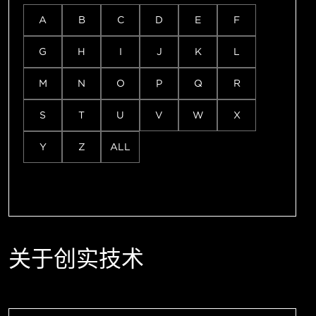
A
B
C
D
E
F
G
H
I
J
K
L
M
N
O
P
Q
R
S
T
U
V
W
X
Y
Z
ALL
关于创实技术