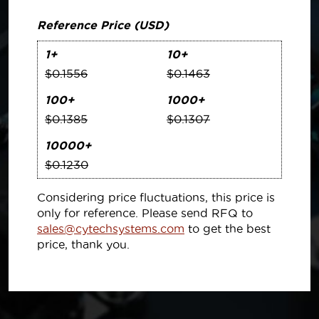
Reference Price (USD)
1+
10+
$0.1556
$0.1463
100+
1000+
$0.1385
$0.1307
10000+
$0.1230
Considering price fluctuations, this price is
only for reference. Please send RFQ to
sales@cytechsystems.com
to get the best
price, thank you.