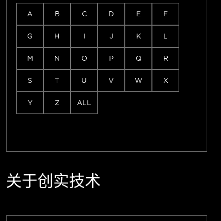
A
B
C
D
E
F
G
H
I
J
K
L
M
N
O
P
Q
R
S
T
U
V
W
X
Y
Z
ALL
关于创实技术