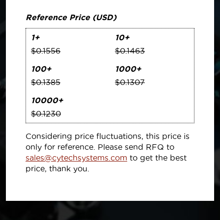
Reference Price (USD)
1+
10+
$0.1556
$0.1463
100+
1000+
$0.1385
$0.1307
10000+
$0.1230
Considering price fluctuations, this price is
only for reference. Please send RFQ to
sales@cytechsystems.com
to get the best
price, thank you.