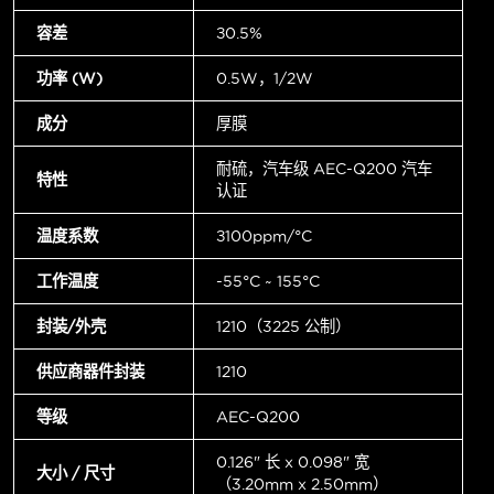
容差
±0.5%
功率 (W)
0.5W，1/2W
成分
厚膜
耐硫，汽车级 AEC-Q200 汽车
特性
认证
温度系数
±100ppm/°C
工作温度
-55°C ~ 155°C
封装/外壳
1210（3225 公制）
供应商器件封装
1210
等级
AEC-Q200
0.126" 长 x 0.098" 宽
大小 / 尺寸
（3.20mm x 2.50mm）