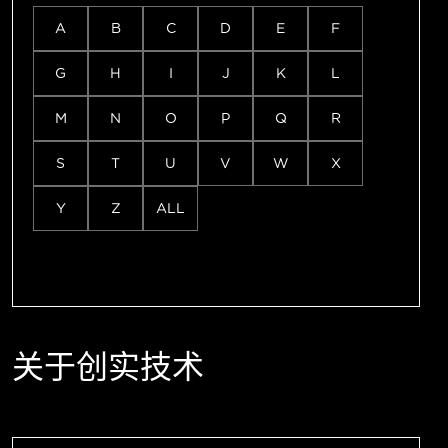
A
B
C
D
E
F
G
H
I
J
K
L
M
N
O
P
Q
R
S
T
U
V
W
X
Y
Z
ALL
关于创实技术