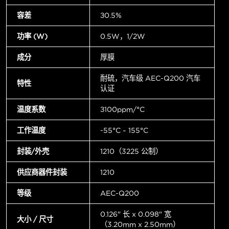
容差
±0.5%
功率 (W)
0.5W，1/2W
成分
厚膜
耐硫，汽车级 AEC-Q200 汽车
特性
认证
温度系数
±100ppm/°C
工作温度
-55°C ~ 155°C
封装/外壳
1210（3225 公制）
供应商器件封装
1210
等级
AEC-Q200
0.126" 长 x 0.098" 宽
大小 / 尺寸
（3.20mm x 2.50mm）