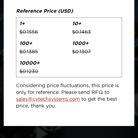
Reference Price (USD)
1+
10+
$0.1556
$0.1463
100+
1000+
$0.1385
$0.1307
10000+
$0.1230
Considering price fluctuations, this price is
only for reference. Please send RFQ to
sales@cytechsystems.com
to get the best
price, thank you.