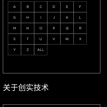
A
B
C
D
E
F
G
H
I
J
K
L
M
N
O
P
Q
R
S
T
U
V
W
X
Y
Z
ALL
关于创实技术