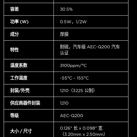
容差
±0.5%
功率 (W)
0.5W，1/2W
成分
厚膜
耐硫，汽车级 AEC-Q200 汽车
特性
认证
温度系数
±100ppm/°C
工作温度
-55°C ~ 155°C
封装/外壳
1210（3225 公制）
供应商器件封装
1210
等级
AEC-Q200
0.126" 长 x 0.098" 宽
大小 / 尺寸
（3.20mm x 2.50mm）