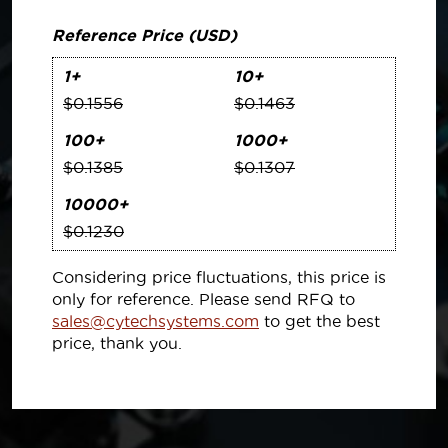
Reference Price (USD)
1+
10+
$0.1556
$0.1463
100+
1000+
$0.1385
$0.1307
10000+
$0.1230
Considering price fluctuations, this price is
only for reference. Please send RFQ to
sales@cytechsystems.com
to get the best
price, thank you.