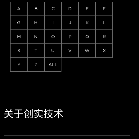
A
B
C
D
E
F
G
H
I
J
K
L
M
N
O
P
Q
R
S
T
U
V
W
X
Y
Z
ALL
关于创实技术