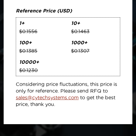
Reference Price (USD)
1+
10+
$0.1556
$0.1463
100+
1000+
$0.1385
$0.1307
10000+
$0.1230
Considering price fluctuations, this price is
only for reference. Please send RFQ to
sales@cytechsystems.com
to get the best
price, thank you.