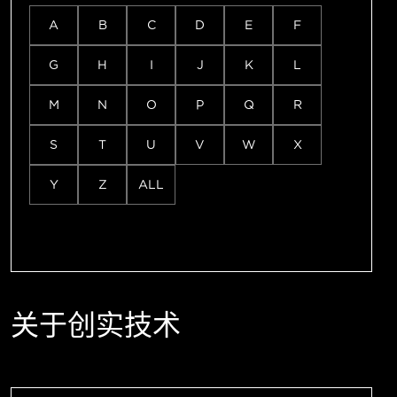
A
B
C
D
E
F
G
H
I
J
K
L
M
N
O
P
Q
R
S
T
U
V
W
X
Y
Z
ALL
关于创实技术