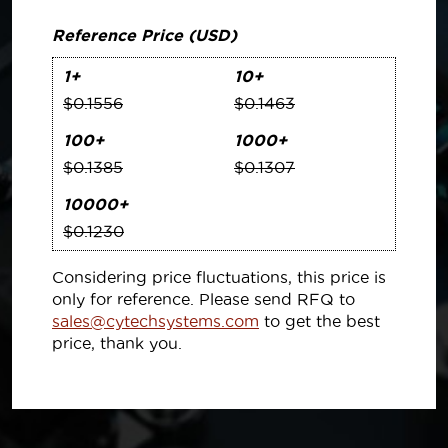
Reference Price (USD)
1+
10+
$0.1556
$0.1463
100+
1000+
$0.1385
$0.1307
10000+
$0.1230
Considering price fluctuations, this price is
only for reference. Please send RFQ to
sales@cytechsystems.com
to get the best
price, thank you.