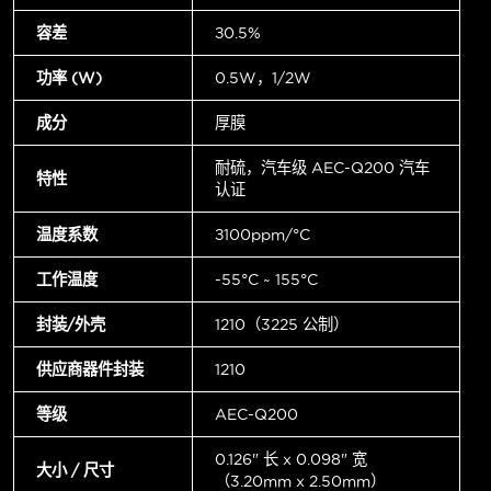
容差
±0.5%
功率 (W)
0.5W，1/2W
成分
厚膜
耐硫，汽车级 AEC-Q200 汽车
特性
认证
温度系数
±100ppm/°C
工作温度
-55°C ~ 155°C
封装/外壳
1210（3225 公制）
供应商器件封装
1210
等级
AEC-Q200
0.126" 长 x 0.098" 宽
大小 / 尺寸
（3.20mm x 2.50mm）