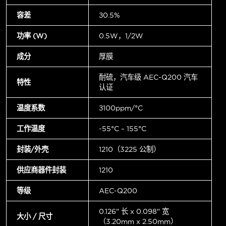
容差
±0.5%
功率 (W)
0.5W，1/2W
成分
厚膜
耐硫，汽车级 AEC-Q200 汽车
特性
认证
温度系数
±100ppm/°C
工作温度
-55°C ~ 155°C
封装/外壳
1210（3225 公制）
供应商器件封装
1210
等级
AEC-Q200
0.126" 长 x 0.098" 宽
大小 / 尺寸
（3.20mm x 2.50mm）