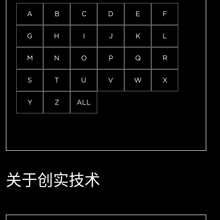
A
B
C
D
E
F
G
H
I
J
K
L
M
N
O
P
Q
R
S
T
U
V
W
X
Y
Z
ALL
关于创实技术