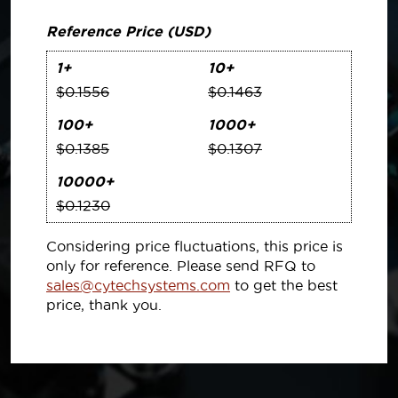
Reference Price (USD)
1+
10+
$0.1556
$0.1463
100+
1000+
$0.1385
$0.1307
10000+
$0.1230
Considering price fluctuations, this price is
only for reference. Please send RFQ to
sales@cytechsystems.com
to get the best
price, thank you.