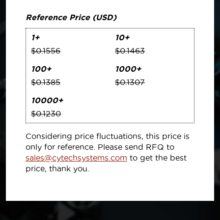
Reference Price (USD)
1+
10+
$0.1556
$0.1463
100+
1000+
$0.1385
$0.1307
10000+
$0.1230
Considering price fluctuations, this price is
only for reference. Please send RFQ to
sales@cytechsystems.com
to get the best
price, thank you.