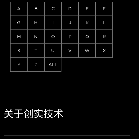
A
B
C
D
E
F
G
H
I
J
K
L
M
N
O
P
Q
R
S
T
U
V
W
X
Y
Z
ALL
关于创实技术