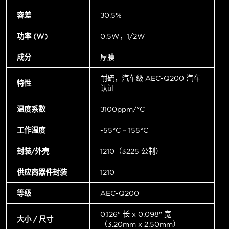
容差
±0.5%
功率 (W)
0.5W，1/2W
成分
厚膜
耐硫，汽车级 AEC-Q200 汽车
特性
认证
温度系数
±100ppm/°C
工作温度
-55°C ~ 155°C
封装/外壳
1210（3225 公制）
供应商器件封装
1210
等级
AEC-Q200
0.126" 长 x 0.098" 宽
大小 / 尺寸
（3.20mm x 2.50mm）