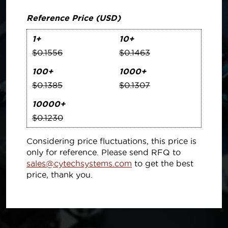
Reference Price (USD)
1+
10+
$0.1556
$0.1463
100+
1000+
$0.1385
$0.1307
10000+
$0.1230
Considering price fluctuations, this price is
only for reference. Please send RFQ to
sales@cytechsystems.com
to get the best
price, thank you.