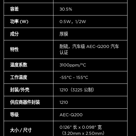
容差
±0.5%
功率 (W)
0.5W，1/2W
成分
厚膜
耐硫，汽车级 AEC-Q200 汽车
特性
认证
温度系数
±100ppm/°C
工作温度
-55°C ~ 155°C
封装/外壳
1210（3225 公制）
供应商器件封装
1210
等级
AEC-Q200
0.126" 长 x 0.098" 宽
大小 / 尺寸
（3.20mm x 2.50mm）