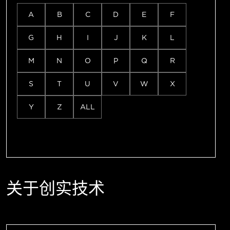
A
B
C
D
E
F
G
H
I
J
K
L
M
N
O
P
Q
R
S
T
U
V
W
X
Y
Z
ALL
关于创实技术