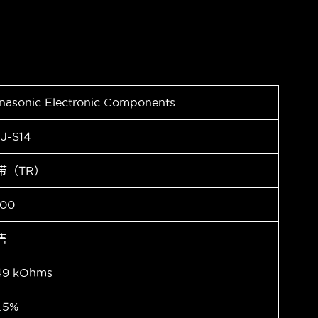
nasonic Electronic Components
J-S14
带（TR）
00
售
49 kOhms
.5%