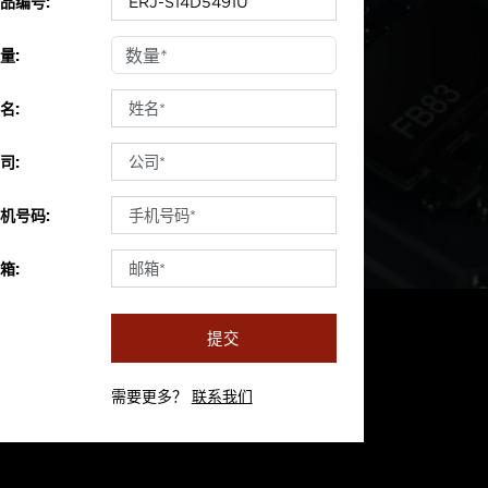
品编号:
量:
名:
司:
机号码:
箱:
提交
需要更多？
联系我们