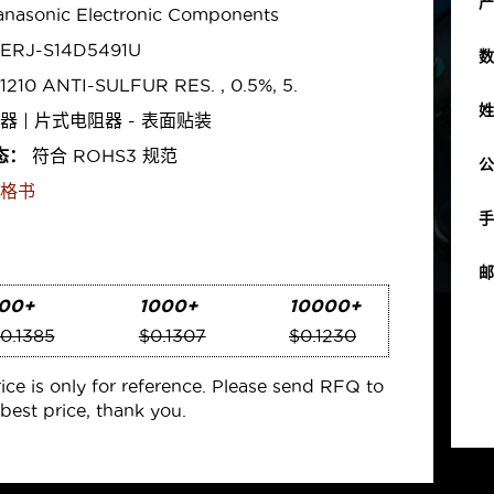
产
nasonic Electronic Components
ERJ-S14D5491U
数
1210 ANTI-SULFUR RES. , 0.5%, 5.
姓
器 | 片式电阻器 - 表面贴装
态：
符合 ROHS3 规范
公
格书
手
邮
00+
1000+
10000+
0.1385
$0.1307
$0.1230
rice is only for reference. Please send RFQ to
best price, thank you.