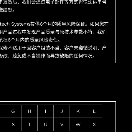
单发货后，我们会通过电子邮件等方式将快递运单号
送给您。
ytech Systems提供6个月的质量风险保证。如果您在
用产品过程中发现产品质量与原技术参数不符，我们
承担6个月内的质量风险责任。
保修不适用于因客户组装不当、客户未遵循说明、产
修改、疏忽或不当操作而导致缺陷的任何情况。
G
H
I
J
K
L
S
T
U
V
W
X