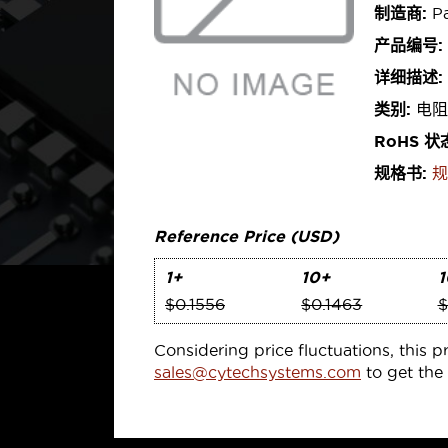
制造商:
Pa
产品编号:
详细描述:
类别:
电阻
RoHS 状
规格书:
规
Reference Price (USD)
1+
10+
1
$0.1556
$0.1463
$
Considering price fluctuations, this p
sales@cytechsystems.com
to get the 