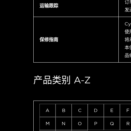
订
运输跟踪
发
C
使
保修指南
将
本
品
产品类别 A-Z
A
B
C
D
E
F
M
N
O
P
Q
R