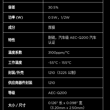
容差
±0.5%
功率 (W)
0.5W，1/2W
成分
厚膜
耐硫，汽车级 AEC-Q200 汽车
特性
认证
温度系数
±100ppm/°C
工作温度
-55°C ~ 155°C
封装/外壳
1210（3225 公制）
供应商器件封装
1210
等级
AEC-Q200
0.126" 长 x 0.098" 宽
大小 / 尺寸
（3.20mm x 2.50mm）