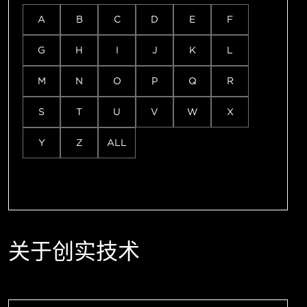
A
B
C
D
E
F
G
H
I
J
K
L
M
N
O
P
Q
R
S
T
U
V
W
X
Y
Z
ALL
关于创实技术