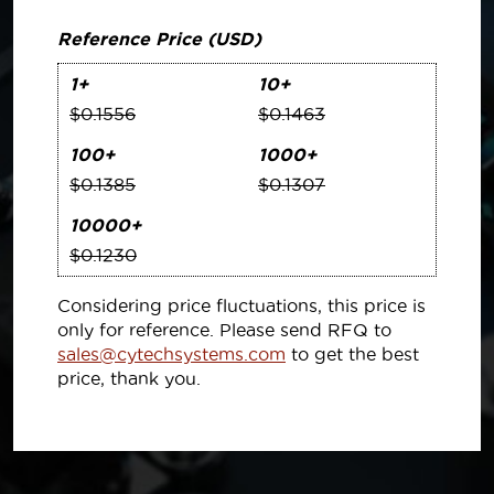
Reference Price (USD)
1+
10+
$0.1556
$0.1463
100+
1000+
$0.1385
$0.1307
10000+
$0.1230
Considering price fluctuations, this price is
only for reference. Please send RFQ to
sales@cytechsystems.com
to get the best
price, thank you.