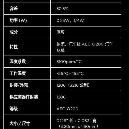
容差
±0.5%
功率 (W)
0.25W，1/4W
成分
厚膜
耐硫，汽车级 AEC-Q200 汽车
特性
认证
温度系数
±100ppm/°C
工作温度
-55°C ~ 155°C
封装/外壳
1206（3216 公制）
供应商器件封装
1206
等级
AEC-Q200
0.126" 长 x 0.063" 宽
大小 / 尺寸
（3.20mm x 1.60mm）