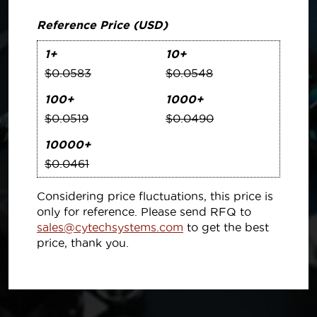
Reference Price (USD)
1+
10+
$0.0583
$0.0548
100+
1000+
$0.0519
$0.0490
10000+
$0.0461
Considering price fluctuations, this price is
only for reference. Please send RFQ to
sales@cytechsystems.com
to get the best
price, thank you.