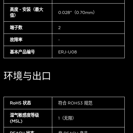
高度 - 安装（最大
0.028"（0.70mm）
值）
端子数
2
故障率
-
基本产品编号
ERJ-U08
环境与出口
RoHS 状态
符合 ROHS3 规范
湿气敏感度等级
1（无限）
(MSL)