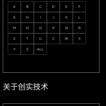
A
B
C
D
E
F
G
H
I
J
K
L
M
N
O
P
Q
R
S
T
U
V
W
X
Y
Z
ALL
关于创实技术