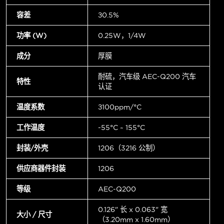
容差
±0.5%
功率 (W)
0.25W，1/4W
成分
厚膜
耐硫，汽车级 AEC-Q200 汽车
特性
认证
温度系数
±100ppm/°C
工作温度
-55°C ~ 155°C
封装/外壳
1206（3216 公制）
供应商器件封装
1206
等级
AEC-Q200
0.126" 长 x 0.063" 宽
大小 / 尺寸
（3.20mm x 1.60mm）