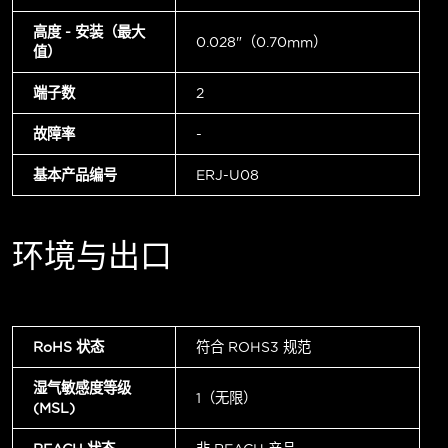
高度 - 安装（最大
0.028"（0.70mm）
值）
端子数
2
故障率
-
基本产品编号
ERJ-U08
环境与出口
RoHS 状态
符合 ROHS3 规范
湿气敏感度等级
1（无限）
(MSL)