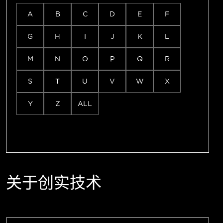
A
B
C
D
E
F
G
H
I
J
K
L
M
N
O
P
Q
R
S
T
U
V
W
X
Y
Z
ALL
关于创实技术