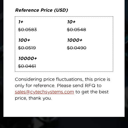
Reference Price (USD)
1+
10+
$0.0583
$0.0548
100+
1000+
$0.0519
$0.0490
10000+
$0.0461
Considering price fluctuations, this price is
only for reference. Please send RFQ to
sales@cytechsystems.com
to get the best
price, thank you.