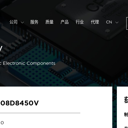
公司
服务
质量
产品
行业
代理
CN
V
c Electronic Components
U08D8450V
制
0