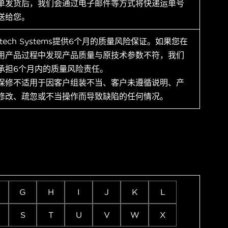
单发货后，我们会通过电子邮件等方式将快递运单号
送给您。
ytech Systems提供6个月的质量风险保证。如果您在
用产品过程中发现产品质量与原技术参数不符，我们
承担6个月内的质量风险责任。
保修不适用于因客户组装不当、客户未遵循说明、产
修改、疏忽或不当操作而导致缺陷的任何情况。
G
H
I
J
K
L
S
T
U
V
W
X