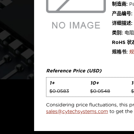
制造商:
Pa
产品编号:
详细描述:
类别:
电阻
RoHS 状
规格书:
规
Reference Price (USD)
1+
10+
1
$0.0583
$0.0548
$
Considering price fluctuations, this p
sales@cytechsystems.com
to get the 