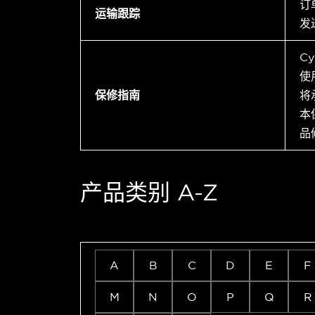
订
运输跟踪
发
C
使
保修指南
将
本
品
产品类别 A-Z
A
B
C
D
E
F
M
N
O
P
Q
R