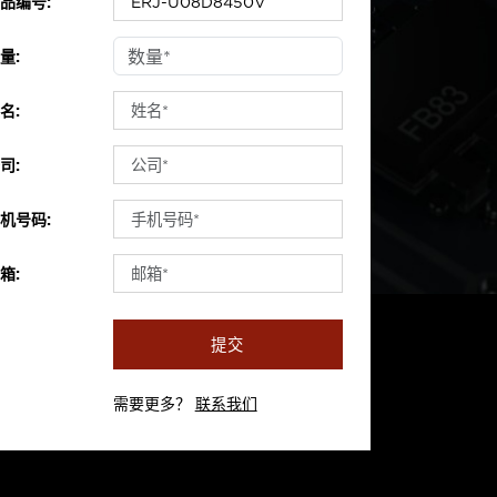
品编号:
量:
名:
司:
机号码:
箱:
提交
需要更多？
联系我们