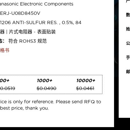
产
nasonic Electronic Components
ERJ-U08D8450V
数
1206 ANTI-SULFUR RES. , 0.5%, 84
姓
器 | 片式电阻器 - 表面贴装
态：
符合 ROHS3 规范
公
格书
手
邮
00+
1000+
10000+
0.0519
$0.0490
$0.0461
rice is only for reference. Please send RFQ to
best price, thank you.