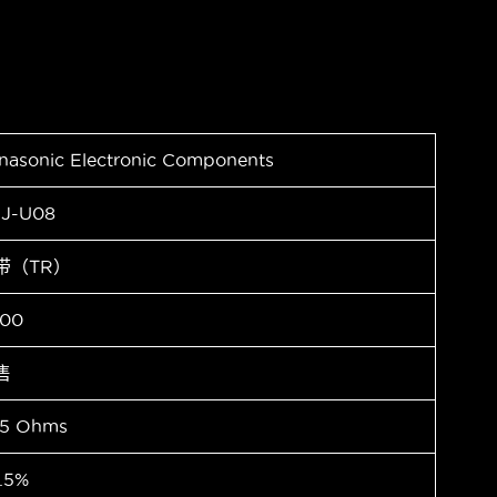
nasonic Electronic Components
J-U08
带（TR）
00
售
5 Ohms
.5%