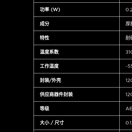
功率 (W)
0.
成分
厚
特性
耐
温度系数
±1
工作温度
-5
封装/外壳
12
供应商器件封装
12
等级
A
大小 / 尺寸
0.