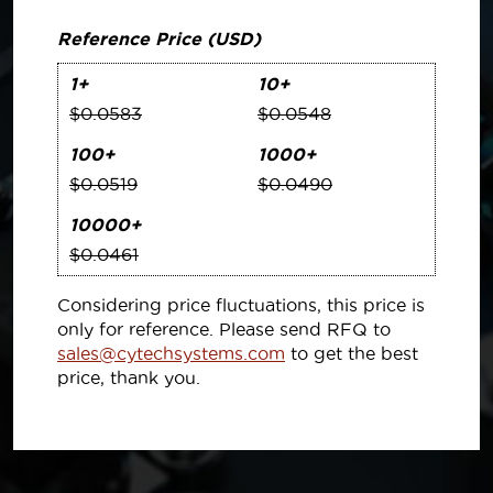
Reference Price (USD)
1+
10+
$0.0583
$0.0548
100+
1000+
$0.0519
$0.0490
10000+
$0.0461
Considering price fluctuations, this price is
only for reference. Please send RFQ to
sales@cytechsystems.com
to get the best
price, thank you.