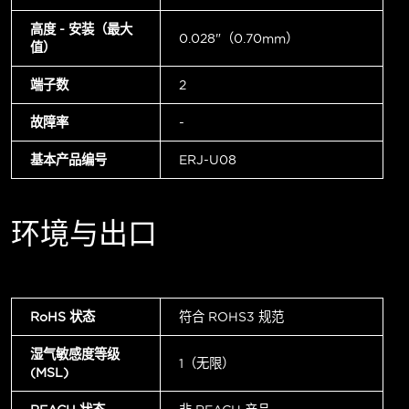
高度 - 安装（最大
0.028"（0.70mm）
值）
端子数
2
故障率
-
基本产品编号
ERJ-U08
环境与出口
RoHS 状态
符合 ROHS3 规范
湿气敏感度等级
1（无限）
(MSL)