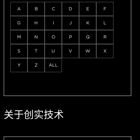
A
B
C
D
E
F
G
H
I
J
K
L
M
N
O
P
Q
R
S
T
U
V
W
X
Y
Z
ALL
关于创实技术