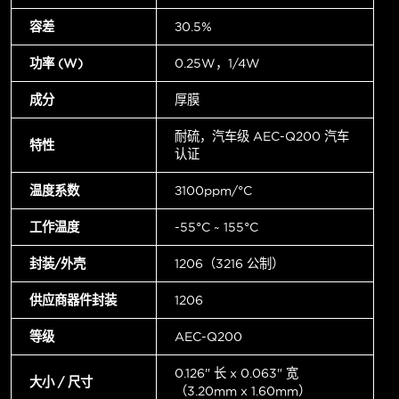
容差
±0.5%
功率 (W)
0.25W，1/4W
成分
厚膜
耐硫，汽车级 AEC-Q200 汽车
特性
认证
温度系数
±100ppm/°C
工作温度
-55°C ~ 155°C
封装/外壳
1206（3216 公制）
供应商器件封装
1206
等级
AEC-Q200
0.126" 长 x 0.063" 宽
大小 / 尺寸
（3.20mm x 1.60mm）