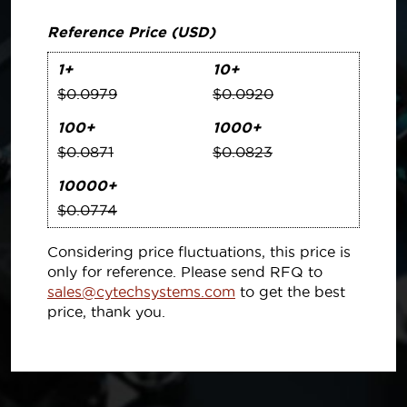
Reference Price (USD)
1+
10+
$0.0979
$0.0920
100+
1000+
$0.0871
$0.0823
10000+
$0.0774
Considering price fluctuations, this price is
only for reference. Please send RFQ to
sales@cytechsystems.com
to get the best
price, thank you.