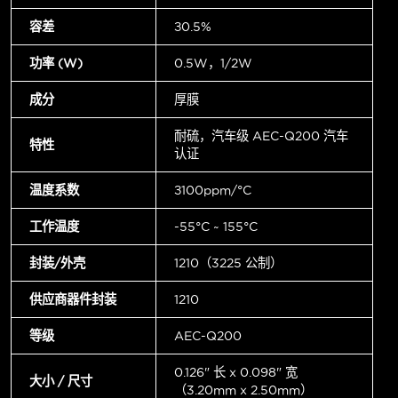
容差
±0.5%
功率 (W)
0.5W，1/2W
成分
厚膜
耐硫，汽车级 AEC-Q200 汽车
特性
认证
温度系数
±100ppm/°C
工作温度
-55°C ~ 155°C
封装/外壳
1210（3225 公制）
供应商器件封装
1210
等级
AEC-Q200
0.126" 长 x 0.098" 宽
大小 / 尺寸
（3.20mm x 2.50mm）