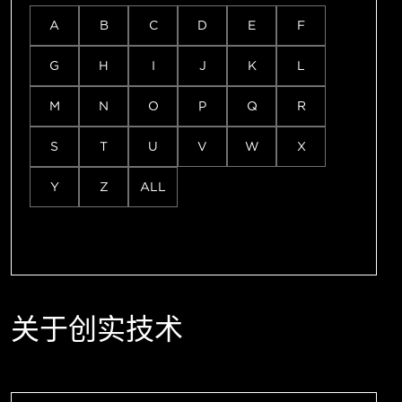
A
B
C
D
E
F
G
H
I
J
K
L
M
N
O
P
Q
R
S
T
U
V
W
X
Y
Z
ALL
关于创实技术