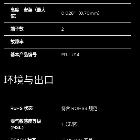
高度 - 安装（最大
0.028"（0.70mm）
值）
端子数
2
故障率
-
基本产品编号
ERJ-U14
环境与出口
RoHS 状态
符合 ROHS3 规范
湿气敏感度等级
1（无限）
(MSL)