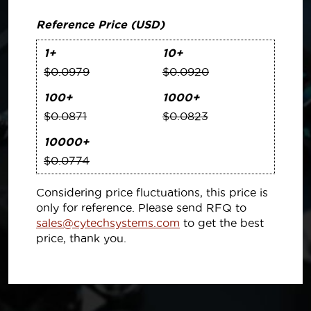
Reference Price (USD)
1+
10+
$0.0979
$0.0920
100+
1000+
$0.0871
$0.0823
10000+
$0.0774
Considering price fluctuations, this price is
only for reference. Please send RFQ to
sales@cytechsystems.com
to get the best
price, thank you.