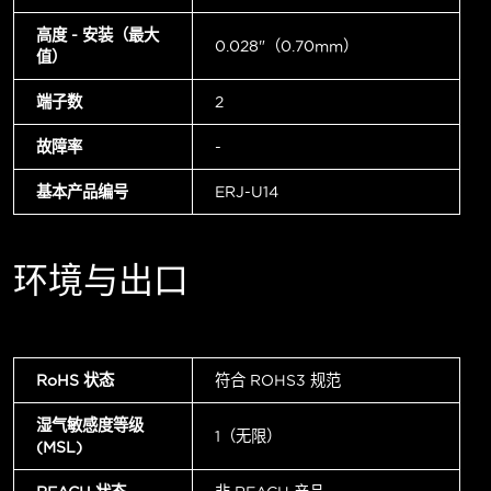
高度 - 安装（最大
0.028"（0.70mm）
值）
端子数
2
故障率
-
基本产品编号
ERJ-U14
环境与出口
RoHS 状态
符合 ROHS3 规范
湿气敏感度等级
1（无限）
(MSL)