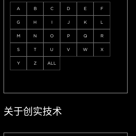
A
B
C
D
E
F
G
H
I
J
K
L
M
N
O
P
Q
R
S
T
U
V
W
X
Y
Z
ALL
关于创实技术