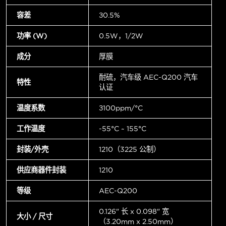
容差
±0.5%
功率 (W)
0.5W，1/2W
成分
厚膜
耐硫，汽车级 AEC-Q200 汽车
特性
认证
温度系数
±100ppm/°C
工作温度
-55°C ~ 155°C
封装/外壳
1210（3225 公制）
供应商器件封装
1210
等级
AEC-Q200
0.126" 长 x 0.098" 宽
大小 / 尺寸
（3.20mm x 2.50mm）