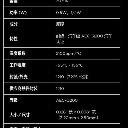
容差
±0.5%
功率 (W)
0.5W，1/2W
成分
厚膜
耐硫，汽车级 AEC-Q200 汽车
特性
认证
温度系数
±100ppm/°C
工作温度
-55°C ~ 155°C
封装/外壳
1210（3225 公制）
供应商器件封装
1210
等级
AEC-Q200
0.126" 长 x 0.098" 宽
大小 / 尺寸
（3.20mm x 2.50mm）