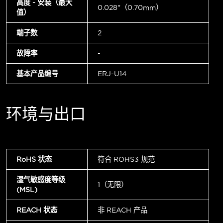
高度 - 安装（最大
0.028"（0.70mm）
值）
端子数
2
故障率
-
基本产品编号
ERJ-U14
环境与出口
RoHS 状态
符合 ROHS3 规范
湿气敏感度等级
1（无限）
(MSL)
REACH 状态
非 REACH 产品