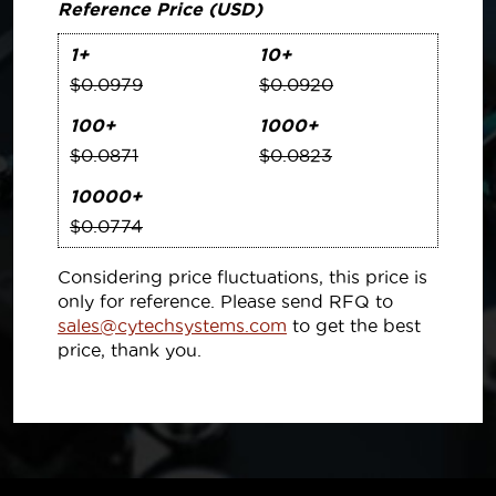
Reference Price (USD)
1+
10+
$0.0979
$0.0920
100+
1000+
$0.0871
$0.0823
10000+
$0.0774
Considering price fluctuations, this price is
only for reference. Please send RFQ to
sales@cytechsystems.com
to get the best
price, thank you.