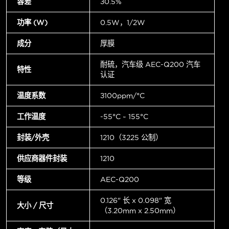
容差
±0.5%
功率 (W)
0.5W，1/2W
成分
厚膜
耐硫，汽车级 AEC-Q200 汽车
特性
认证
温度系数
±100ppm/°C
工作温度
-55°C ~ 155°C
封装/外壳
1210（3225 公制）
供应商器件封装
1210
等级
AEC-Q200
0.126" 长 x 0.098" 宽
大小 / 尺寸
（3.20mm x 2.50mm）