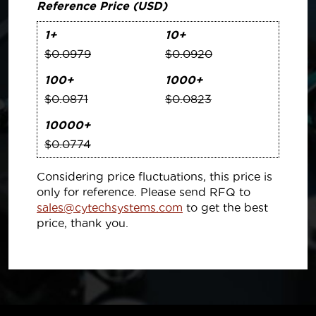
Reference Price (USD)
1+
10+
$0.0979
$0.0920
100+
1000+
$0.0871
$0.0823
10000+
$0.0774
Considering price fluctuations, this price is
only for reference. Please send RFQ to
sales@cytechsystems.com
to get the best
price, thank you.