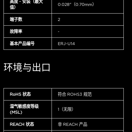
高度 - 安装（最大
0.028"（0.70mm）
值）
端子数
2
故障率
-
基本产品编号
ERJ-U14
环境与出口
RoHS 状态
符合 ROHS3 规范
湿气敏感度等级
1（无限）
(MSL)
REACH 状态
非 REACH 产品