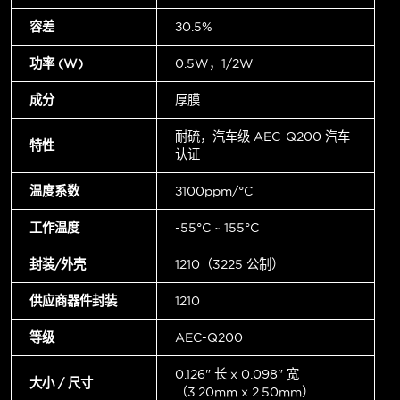
容差
±0.5%
功率 (W)
0.5W，1/2W
成分
厚膜
耐硫，汽车级 AEC-Q200 汽车
特性
认证
温度系数
±100ppm/°C
工作温度
-55°C ~ 155°C
封装/外壳
1210（3225 公制）
供应商器件封装
1210
等级
AEC-Q200
0.126" 长 x 0.098" 宽
大小 / 尺寸
（3.20mm x 2.50mm）