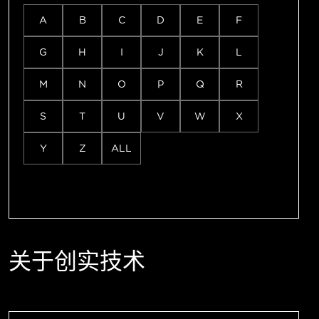
A
B
C
D
E
F
G
H
I
J
K
L
M
N
O
P
Q
R
S
T
U
V
W
X
Y
Z
ALL
关于创实技术