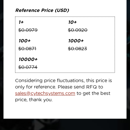
Reference Price (USD)
1+
10+
$0.0979
$0.0920
100+
1000+
$0.0871
$0.0823
10000+
$0.0774
Considering price fluctuations, this price is
only for reference. Please send RFQ to
sales@cytechsystems.com
to get the best
price, thank you.