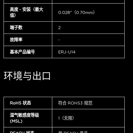
高度 - 安装（最大
0.028"（0.70mm）
值）
端子数
2
故障率
-
基本产品编号
ERJ-U14
环境与出口
RoHS 状态
符合 ROHS3 规范
湿气敏感度等级
1（无限）
(MSL)