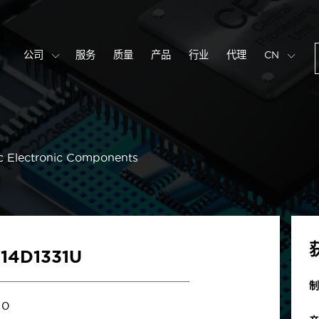
公司
服务
质量
产品
行业
代理
CN
c Electronic Components
14D1331U
制
0