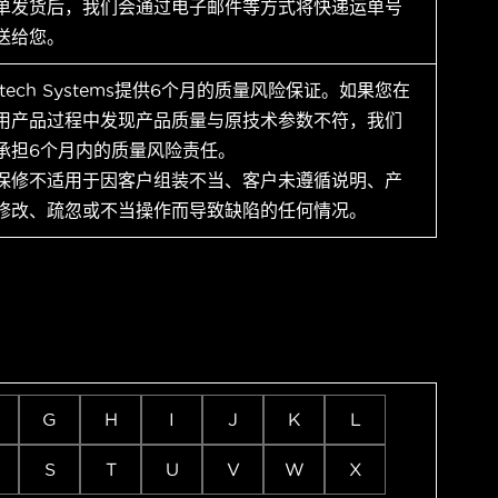
单发货后，我们会通过电子邮件等方式将快递运单号
送给您。
ytech Systems提供6个月的质量风险保证。如果您在
用产品过程中发现产品质量与原技术参数不符，我们
承担6个月内的质量风险责任。
保修不适用于因客户组装不当、客户未遵循说明、产
修改、疏忽或不当操作而导致缺陷的任何情况。
G
H
I
J
K
L
S
T
U
V
W
X