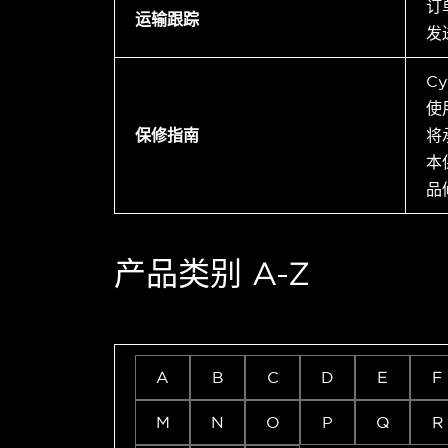
订
运输跟踪
发
C
使
保修指南
将
本
品
产品类别 A-Z
A
B
C
D
E
F
M
N
O
P
Q
R