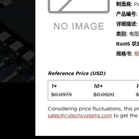
制造商:
Pa
产品编号:
详细描述:
类别:
电阻
RoHS 状
规格书:
规
Reference Price (USD)
1+
10+
1
$0.0979
$0.0920
$
Considering price fluctuations, this p
sales@cytechsystems.com
to get the 