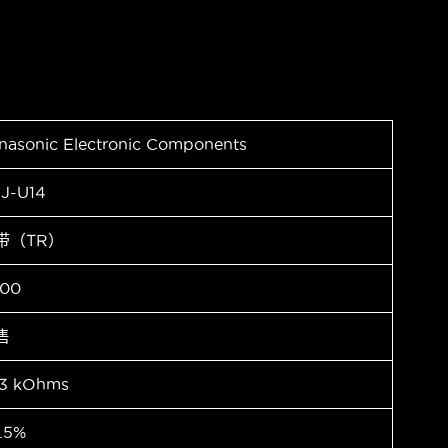
nasonic Electronic Components
J-U14
带（TR）
00
售
33 kOhms
.5%