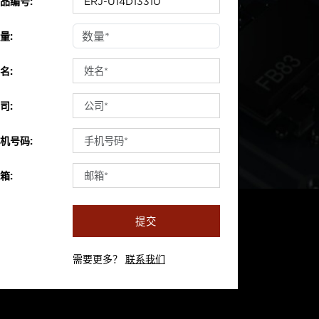
品编号:
量:
名:
司:
机号码:
箱:
提交
需要更多？
联系我们