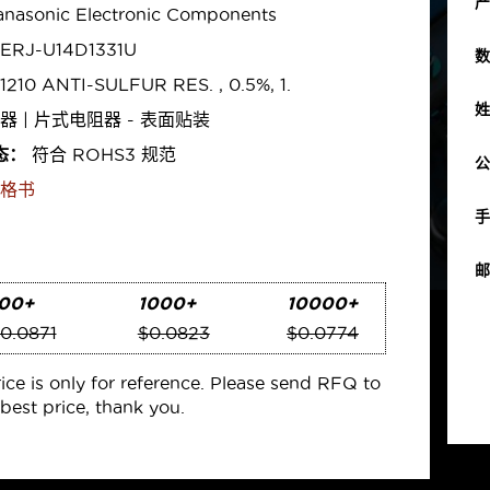
产
nasonic Electronic Components
ERJ-U14D1331U
数
1210 ANTI-SULFUR RES. , 0.5%, 1.
姓
器 | 片式电阻器 - 表面贴装
态：
符合 ROHS3 规范
公
格书
手
邮
00+
1000+
10000+
0.0871
$0.0823
$0.0774
rice is only for reference. Please send RFQ to
best price, thank you.