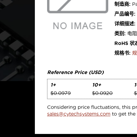
制造商:
Pa
产品编号:
详细描述:
类别:
电阻
RoHS 状
规格书:
规
Reference Price (USD)
1+
10+
1
$0.0979
$0.0920
$
Considering price fluctuations, this p
sales@cytechsystems.com
to get the 