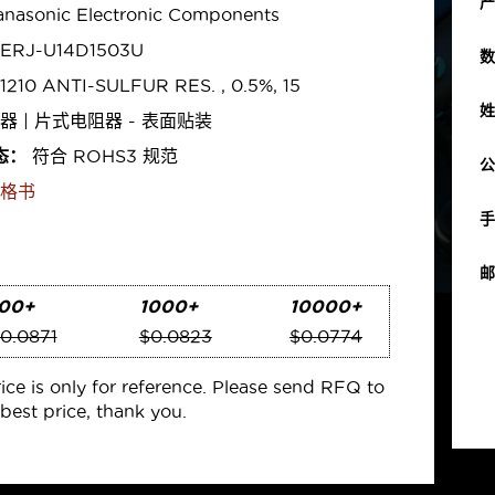
产
nasonic Electronic Components
ERJ-U14D1503U
数
1210 ANTI-SULFUR RES. , 0.5%, 15
姓
器 | 片式电阻器 - 表面贴装
态：
符合 ROHS3 规范
公
格书
手
邮
00+
1000+
10000+
0.0871
$0.0823
$0.0774
rice is only for reference. Please send RFQ to
best price, thank you.