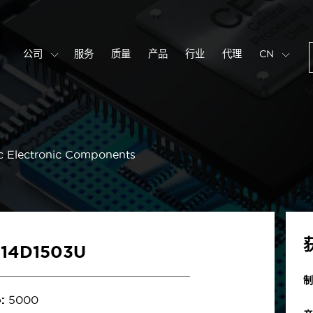
公司
服务
质量
产品
行业
代理
CN
c Electronic Components
U14D1503U
制
:
5000