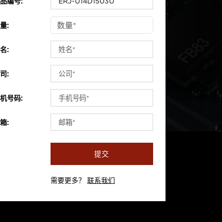
品编号:
量:
名:
司:
机号码:
箱:
提交
需要更多？
联系我们