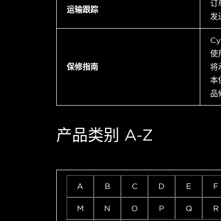
订
运输跟踪
发
C
使
保修指南
将
本
品
产品类别 A-Z
A
B
C
D
E
F
M
N
O
P
Q
R