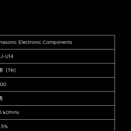
nasonic Electronic Components
J-U14
带（TR）
00
售
0 kOhms
.5%