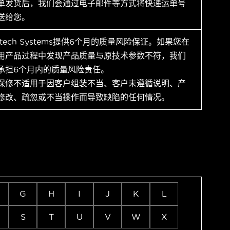
单发货后，我们会通过电子邮件等方式将快递运单号
送给您。
ytech Systems提供6个月的质量风险保证。如果您在
用产品过程中发现产品质量与原技术参数不符，我们
承担6个月内的质量风险责任。
保修不适用于因客户组装不当、客户未遵循说明、产
修改、疏忽或不当操作而导致缺陷的任何情况。
G
H
I
J
K
L
S
T
U
V
W
X