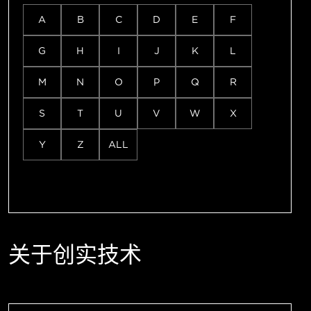
A
B
C
D
E
F
G
H
I
J
K
L
M
N
O
P
Q
R
S
T
U
V
W
X
Y
Z
ALL
关于创实技术