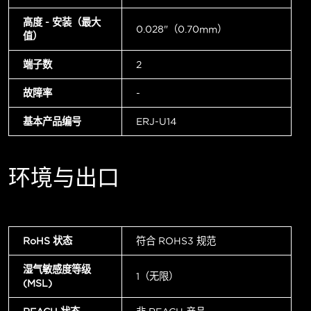
高度 - 安装（最大
0.028"（0.70mm）
值）
端子数
2
故障率
-
基本产品编号
ERJ-U14
环境与出口
RoHS 状态
符合 ROHS3 规范
湿气敏感度等级
1（无限）
(MSL)