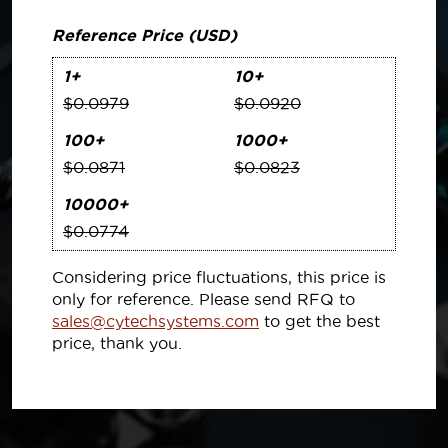
Reference Price (USD)
1+
10+
$0.0979
$0.0920
100+
1000+
$0.0871
$0.0823
10000+
$0.0774
Considering price fluctuations, this price is
only for reference. Please send RFQ to
sales@cytechsystems.com
to get the best
price, thank you.