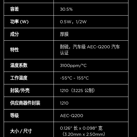
容差
±0.5%
功率 (W)
0.5W，1/2W
成分
厚膜
耐硫，汽车级 AEC-Q200 汽车
特性
认证
温度系数
±100ppm/°C
工作温度
-55°C ~ 155°C
封装/外壳
1210（3225 公制）
供应商器件封装
1210
等级
AEC-Q200
0.126" 长 x 0.098" 宽
大小 / 尺寸
（3.20mm x 2.50mm）