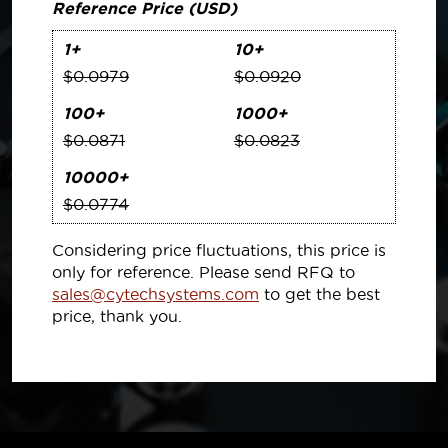
Reference Price (USD)
1+
10+
$0.0979
$0.0920
100+
1000+
$0.0871
$0.0823
10000+
$0.0774
Considering price fluctuations, this price is
only for reference. Please send RFQ to
sales@cytechsystems.com
to get the best
price, thank you.