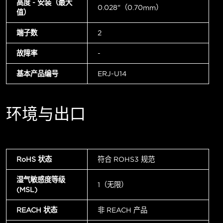
高度 - 安装（最大
0.028"（0.70mm）
值）
端子数
2
故障率
-
基本产品编号
ERJ-U14
环境与出口
RoHS 状态
符合 ROHS3 规范
湿气敏感度等级
1（无限）
(MSL)
REACH 状态
非 REACH 产品