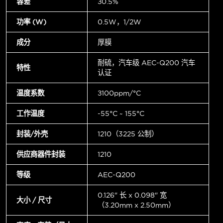
容差
±0.5%
功率 (W)
0.5W，1/2W
成分
厚膜
耐硫，汽车级 AEC-Q200 汽车
特性
认证
温度系数
±100ppm/°C
工作温度
-55°C ~ 155°C
封装/外壳
1210（3225 公制）
供应商器件封装
1210
等级
AEC-Q200
0.126" 长 x 0.098" 宽
大小 / 尺寸
（3.20mm x 2.50mm）