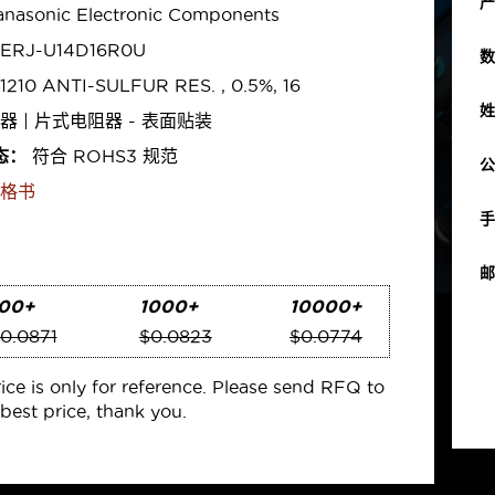
产
nasonic Electronic Components
ERJ-U14D16R0U
数
1210 ANTI-SULFUR RES. , 0.5%, 16
姓
器 | 片式电阻器 - 表面贴装
态：
符合 ROHS3 规范
公
格书
手
邮
00+
1000+
10000+
0.0871
$0.0823
$0.0774
rice is only for reference. Please send RFQ to
best price, thank you.