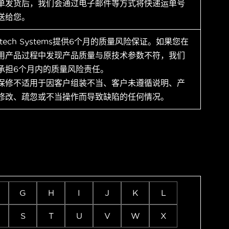
单发货后，我们会通过电子邮件等方式将快递运单号
送给您。
ytech Systems提供6个月的质量风险保证。如果您在
用产品过程中发现产品质量与原技术参数不符，我们
承担6个月内的质量风险责任。
保修不适用于因客户组装不当、客户未遵循说明、产
修改、疏忽或不当操作而导致缺陷的任何情况。
G
H
I
J
K
L
S
T
U
V
W
X