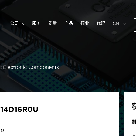
公司
服务
质量
产品
行业
代理
CN
c Electronic Components
U14D16R0U
制
0