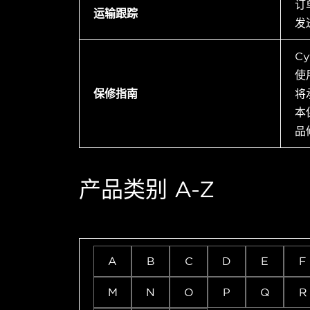
订
运输跟踪
发
C
使
保修指南
将
本
品
产品类别 A-Z
A
B
C
D
E
F
M
N
O
P
Q
R