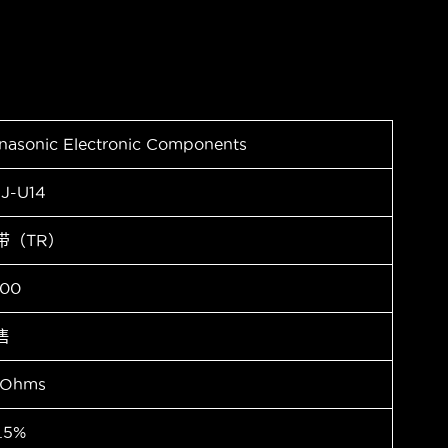
nasonic Electronic Components
J-U14
带（TR）
00
售
 Ohms
.5%