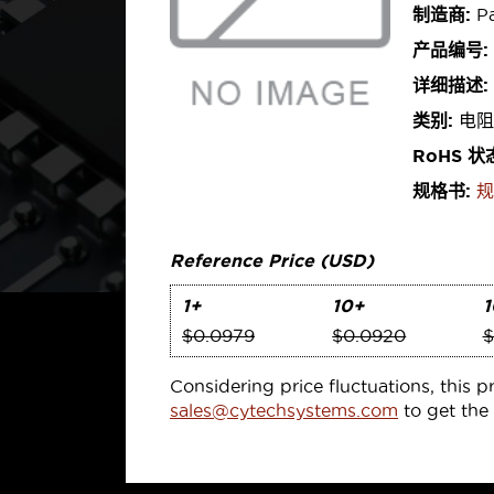
制造商:
Pa
产品编号:
详细描述:
类别:
电阻
RoHS 状
规格书:
规
Reference Price (USD)
1+
10+
1
$0.0979
$0.0920
$
Considering price fluctuations, this p
sales@cytechsystems.com
to get the 