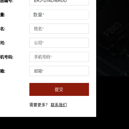
品编号:
量:
名:
司:
机号码:
箱:
提交
需要更多？
联系我们