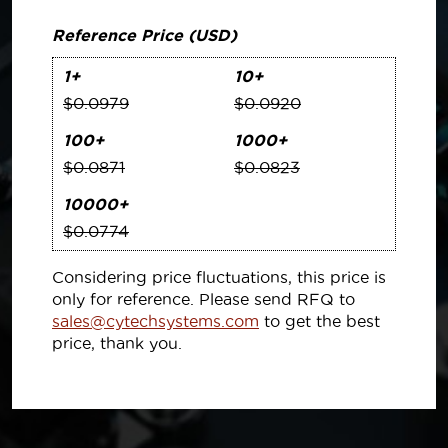
Reference Price (USD)
1+
10+
$0.0979
$0.0920
100+
1000+
$0.0871
$0.0823
10000+
$0.0774
Considering price fluctuations, this price is
only for reference. Please send RFQ to
sales@cytechsystems.com
to get the best
price, thank you.