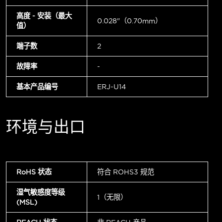
高度 - 安装（最大
0.028"（0.70mm）
值）
端子数
2
故障率
-
基本产品编号
ERJ-U14
环境与出口
RoHS 状态
符合 ROHS3 规范
湿气敏感度等级
1（无限）
(MSL)