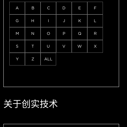
A
B
C
D
E
F
G
H
I
J
K
L
M
N
O
P
Q
R
S
T
U
V
W
X
Y
Z
ALL
关于创实技术