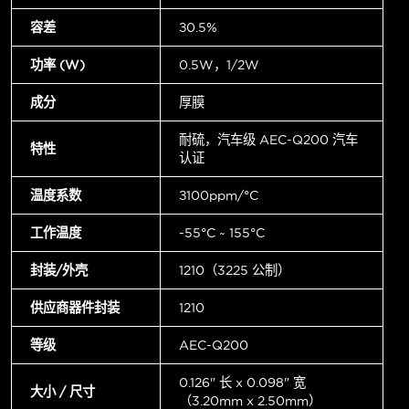
容差
±0.5%
功率 (W)
0.5W，1/2W
成分
厚膜
耐硫，汽车级 AEC-Q200 汽车
特性
认证
温度系数
±100ppm/°C
工作温度
-55°C ~ 155°C
封装/外壳
1210（3225 公制）
供应商器件封装
1210
等级
AEC-Q200
0.126" 长 x 0.098" 宽
大小 / 尺寸
（3.20mm x 2.50mm）