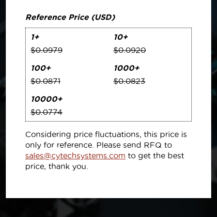
Reference Price (USD)
1+
10+
$0.0979
$0.0920
100+
1000+
$0.0871
$0.0823
10000+
$0.0774
Considering price fluctuations, this price is
only for reference. Please send RFQ to
sales@cytechsystems.com
to get the best
price, thank you.