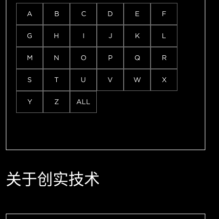
A
B
C
D
E
F
G
H
I
J
K
L
M
N
O
P
Q
R
S
T
U
V
W
X
Y
Z
ALL
关于创实技术