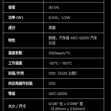
容差
±0.5%
功率 (W)
0.5W，1/2W
成分
厚膜
耐硫，汽车级 AEC-Q200 汽车
特性
认证
温度系数
±100ppm/°C
工作温度
-55°C ~ 155°C
封装/外壳
1210（3225 公制）
供应商器件封装
1210
等级
AEC-Q200
0.126" 长 x 0.098" 宽
大小 / 尺寸
（3.20mm x 2.50mm）