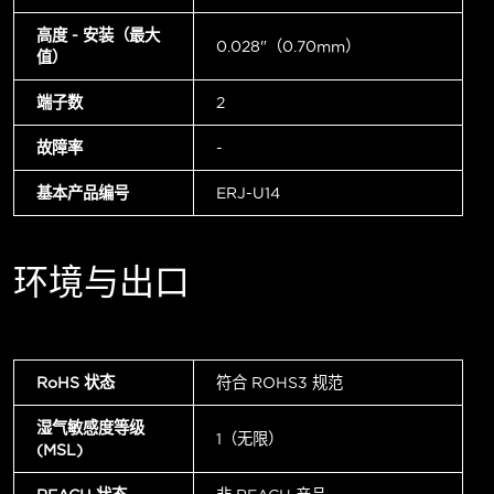
高度 - 安装（最大
0.028"（0.70mm）
值）
端子数
2
故障率
-
基本产品编号
ERJ-U14
环境与出口
RoHS 状态
符合 ROHS3 规范
湿气敏感度等级
1（无限）
(MSL)