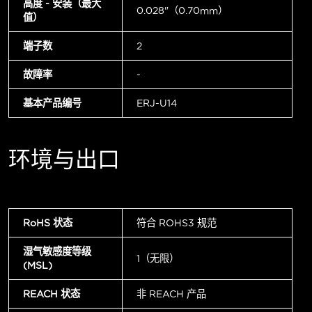
高度 - 安装（最大
0.028"（0.70mm）
值）
端子数
2
故障率
-
基本产品编号
ERJ-U14
环境与出口
RoHS 状态
符合 ROHS3 规范
湿气敏感度等级
1（无限）
(MSL)
REACH 状态
非 REACH 产品