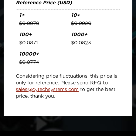
Reference Price (USD)
1+
10+
$0.0979
$0.0920
100+
1000+
$0.0871
$0.0823
10000+
$0.0774
Considering price fluctuations, this price is
only for reference. Please send RFQ to
sales@cytechsystems.com
to get the best
price, thank you.