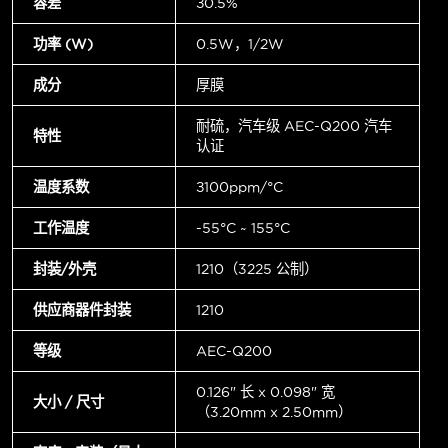
容差
±0.5%
功率 (W)
0.5W，1/2W
成分
厚膜
耐硫，汽车级 AEC-Q200 汽车
特性
认证
温度系数
±100ppm/°C
工作温度
-55°C ~ 155°C
封装/外壳
1210（3225 公制）
供应商器件封装
1210
等级
AEC-Q200
0.126" 长 x 0.098" 宽
大小 / 尺寸
（3.20mm x 2.50mm）