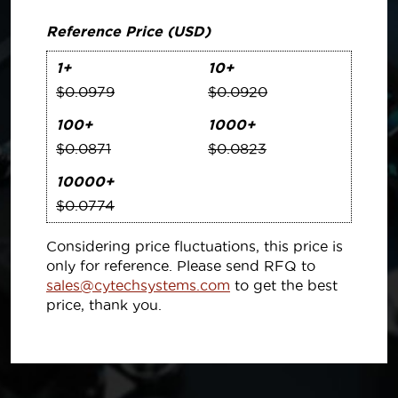
Reference Price (USD)
1+
10+
$0.0979
$0.0920
100+
1000+
$0.0871
$0.0823
10000+
$0.0774
Considering price fluctuations, this price is
only for reference. Please send RFQ to
sales@cytechsystems.com
to get the best
price, thank you.