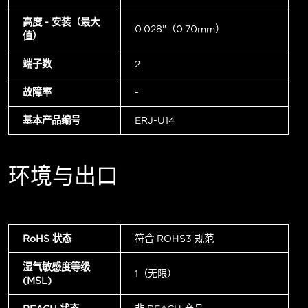
高度 - 安装（最大
0.028"（0.70mm）
值）
端子数
2
故障率
-
基本产品编号
ERJ-U14
环境与出口
RoHS 状态
符合 ROHS3 规范
湿气敏感度等级
1（无限）
(MSL)