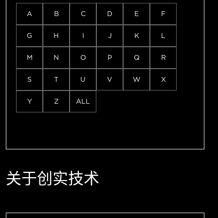
A
B
C
D
E
F
G
H
I
J
K
L
M
N
O
P
Q
R
S
T
U
V
W
X
Y
Z
ALL
关于创实技术