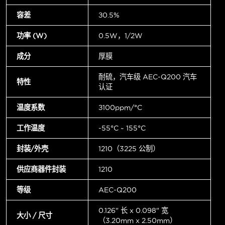
容差
±0.5%
功率 (W)
0.5W，1/2W
成分
厚膜
耐硫，汽车级 AEC-Q200 汽车
特性
认证
温度系数
±100ppm/°C
工作温度
-55°C ~ 155°C
封装/外壳
1210（3225 公制）
供应商器件封装
1210
等级
AEC-Q200
0.126" 长 x 0.098" 宽
大小 / 尺寸
（3.20mm x 2.50mm）