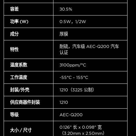
容差
±0.5%
功率 (W)
0.5W，1/2W
成分
厚膜
耐硫，汽车级 AEC-Q200 汽车
特性
认证
温度系数
±100ppm/°C
工作温度
-55°C ~ 155°C
封装/外壳
1210（3225 公制）
供应商器件封装
1210
等级
AEC-Q200
0.126" 长 x 0.098" 宽
大小 / 尺寸
（3.20mm x 2.50mm）