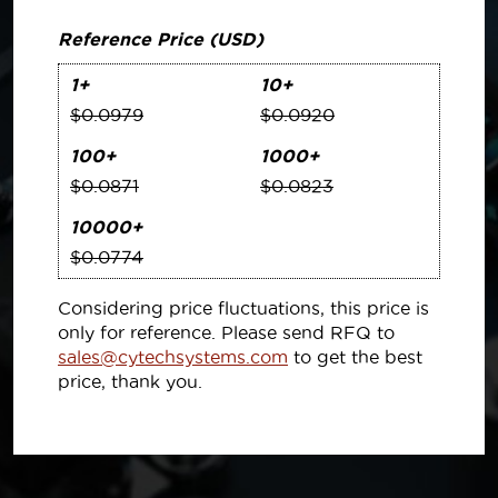
Reference Price (USD)
1+
10+
$0.0979
$0.0920
100+
1000+
$0.0871
$0.0823
10000+
$0.0774
Considering price fluctuations, this price is
only for reference. Please send RFQ to
sales@cytechsystems.com
to get the best
price, thank you.