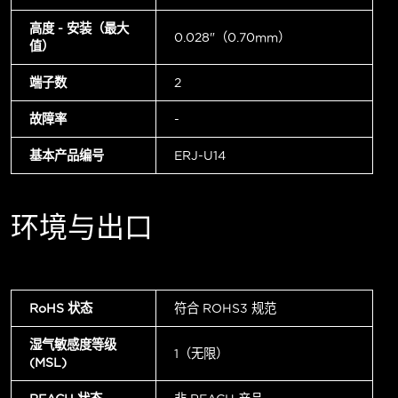
高度 - 安装（最大
0.028"（0.70mm）
值）
端子数
2
故障率
-
基本产品编号
ERJ-U14
环境与出口
RoHS 状态
符合 ROHS3 规范
湿气敏感度等级
1（无限）
(MSL)