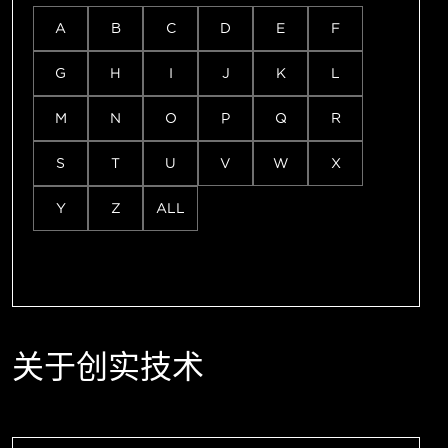
A
B
C
D
E
F
G
H
I
J
K
L
M
N
O
P
Q
R
S
T
U
V
W
X
Y
Z
ALL
关于创实技术