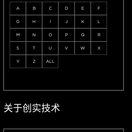
A
B
C
D
E
F
G
H
I
J
K
L
M
N
O
P
Q
R
S
T
U
V
W
X
Y
Z
ALL
关于创实技术