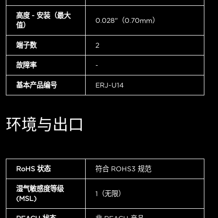
高度 - 安装（最大
0.028"（0.70mm）
值）
端子数
2
故障率
-
基本产品编号
ERJ-U14
环境与出口
RoHS 状态
符合 ROHS3 规范
湿气敏感度等级
1（无限）
(MSL)