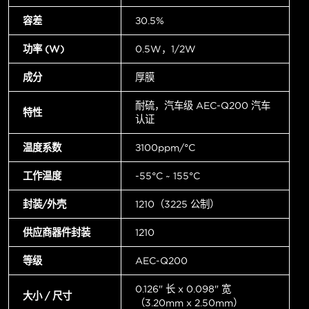
容差
±0.5%
功率 (W)
0.5W，1/2W
成分
厚膜
耐硫，汽车级 AEC-Q200 汽车
特性
认证
温度系数
±100ppm/°C
工作温度
-55°C ~ 155°C
封装/外壳
1210（3225 公制）
供应商器件封装
1210
等级
AEC-Q200
0.126" 长 x 0.098" 宽
大小 / 尺寸
（3.20mm x 2.50mm）