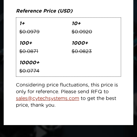
Reference Price (USD)
1+
10+
$0.0979
$0.0920
100+
1000+
$0.0871
$0.0823
10000+
$0.0774
Considering price fluctuations, this price is
only for reference. Please send RFQ to
sales@cytechsystems.com
to get the best
price, thank you.