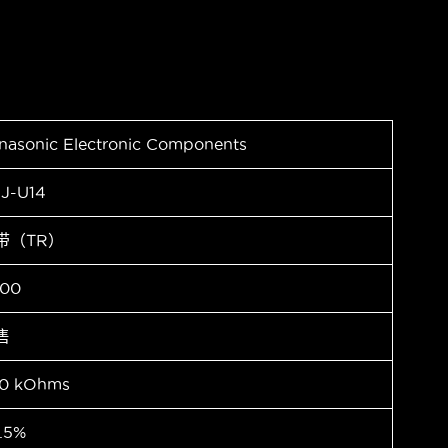
nasonic Electronic Components
J-U14
带（TR）
00
售
0 kOhms
.5%