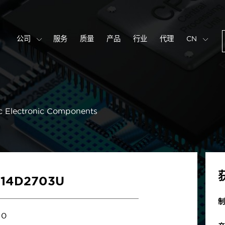
公司
服务
质量
产品
行业
代理
CN
c Electronic Components
U14D2703U
制
0