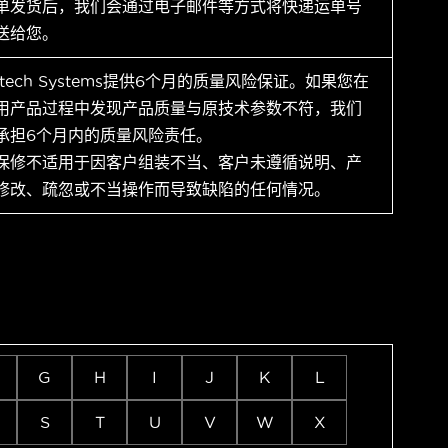
单发货后，我们会通过电子邮件等方式将快递运单号
送给您。
ytech Systems提供6个月的质量风险保证。如果您在
用产品过程中发现产品质量与原技术参数不符，我们
承担6个月内的质量风险责任。
保修不适用于因客户组装不当、客户未遵循说明、产
修改、疏忽或不当操作而导致缺陷的任何情况。
G
H
I
J
K
L
S
T
U
V
W
X