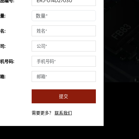
品编号:
量:
名:
司:
机号码:
箱:
提交
需要更多？
联系我们