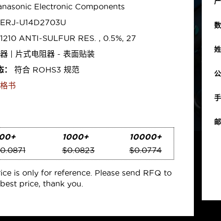
产
nasonic Electronic Components
ERJ-U14D2703U
数
1210 ANTI-SULFUR RES. , 0.5%, 27
姓
器 | 片式电阻器 - 表面贴装
态：
符合 ROHS3 规范
公
格书
手
邮
00+
1000+
10000+
0.0871
$0.0823
$0.0774
rice is only for reference. Please send RFQ to
best price, thank you.