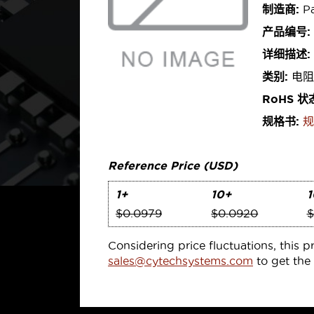
制造商:
Pa
产品编号:
详细描述:
类别:
电阻
RoHS 状
规格书:
规
Reference Price (USD)
1+
10+
1
$0.0979
$0.0920
$
Considering price fluctuations, this p
sales@cytechsystems.com
to get the 