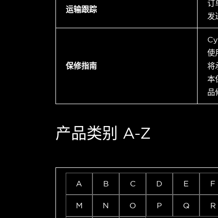
订
运输跟踪
发
C
使
保修指南
将
本
品
产品类别 A-Z
A
B
C
D
E
F
M
N
O
P
Q
R