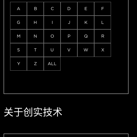
A
B
C
D
E
F
G
H
I
J
K
L
M
N
O
P
Q
R
S
T
U
V
W
X
Y
Z
ALL
关于创实技术