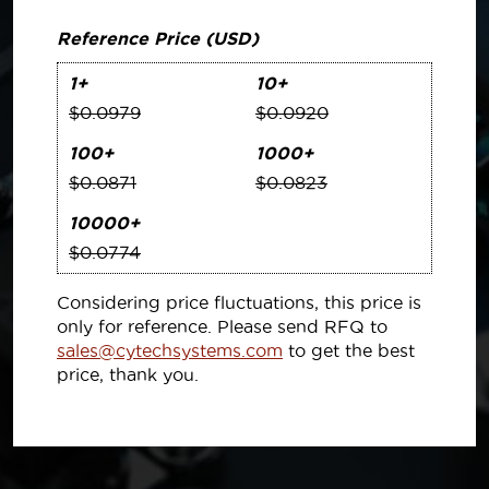
Reference Price (USD)
1+
10+
$0.0979
$0.0920
100+
1000+
$0.0871
$0.0823
10000+
$0.0774
Considering price fluctuations, this price is
only for reference. Please send RFQ to
sales@cytechsystems.com
to get the best
price, thank you.