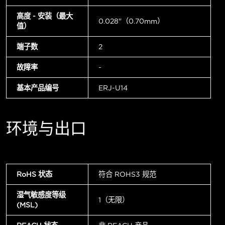
高度 - 安装（最大
0.028"（0.70mm）
值）
端子数
2
故障率
-
基本产品编号
ERJ-U14
环境与出口
RoHS 状态
符合 ROHS3 规范
湿气敏感度等级
1（无限）
(MSL)