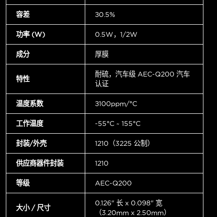
容差
±0.5%
功率 (W)
0.5W，1/2W
成分
厚膜
耐硫，汽车级 AEC-Q200 汽车
特性
认证
温度系数
±100ppm/°C
工作温度
-55°C ~ 155°C
封装/外壳
1210（3225 公制）
供应商器件封装
1210
等级
AEC-Q200
0.126" 长 x 0.098" 宽
大小 / 尺寸
（3.20mm x 2.50mm）