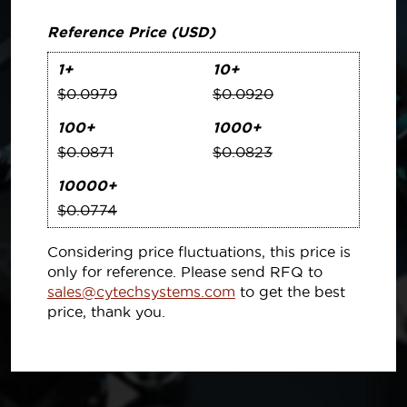
Reference Price (USD)
1+
10+
$0.0979
$0.0920
100+
1000+
$0.0871
$0.0823
10000+
$0.0774
Considering price fluctuations, this price is
only for reference. Please send RFQ to
sales@cytechsystems.com
to get the best
price, thank you.