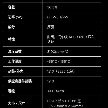
容差
±0.5%
功率 (W)
0.5W，1/2W
成分
厚膜
耐硫，汽车级 AEC-Q200 汽车
特性
认证
温度系数
±100ppm/°C
工作温度
-55°C ~ 155°C
封装/外壳
1210（3225 公制）
供应商器件封装
1210
等级
AEC-Q200
0.126" 长 x 0.098" 宽
大小 / 尺寸
（3.20mm x 2.50mm）