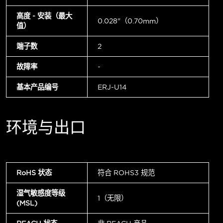
高度 - 安装（最大
0.028"（0.70mm）
值）
端子数
2
故障率
-
基本产品编号
ERJ-U14
环境与出口
RoHS 状态
符合 ROHS3 规范
湿气敏感度等级
1（无限）
(MSL)