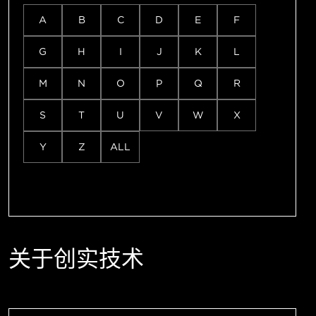
A
B
C
D
E
F
G
H
I
J
K
L
M
N
O
P
Q
R
S
T
U
V
W
X
Y
Z
ALL
关于创实技术