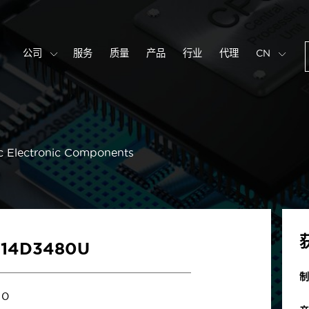
公司
服务
质量
产品
行业
代理
CN
c Electronic Components
U14D3480U
制
0