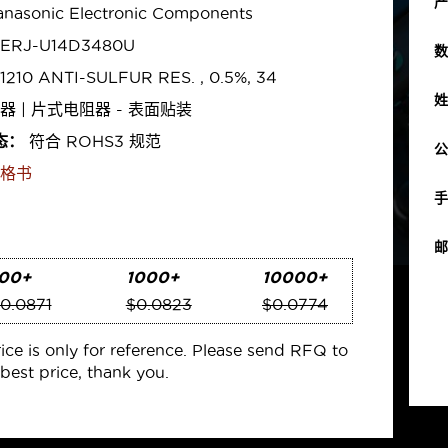
产
nasonic Electronic Components
ERJ-U14D3480U
数
1210 ANTI-SULFUR RES. , 0.5%, 34
姓
器 | 片式电阻器 - 表面贴装
态：
符合 ROHS3 规范
公
格书
手
邮
00+
1000+
10000+
0.0871
$0.0823
$0.0774
rice is only for reference. Please send RFQ to
best price, thank you.