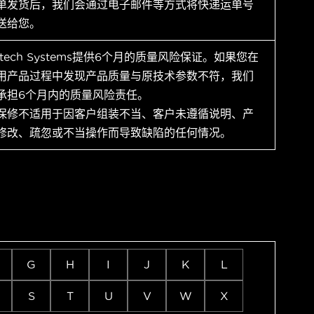
单发货后，我们会通过电子邮件等方式将快递运单号
送给您。
ytech Systems提供6个月的质量风险保证。如果您在
用产品过程中发现产品质量与原技术参数不符，我们
承担6个月内的质量风险责任。
保修不适用于因客户组装不当、客户未遵循说明、产
修改、疏忽或不当操作而导致缺陷的任何情况。
G
H
I
J
K
L
S
T
U
V
W
X