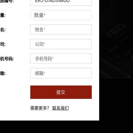
品编号:
量:
名:
司:
机号码:
箱:
提交
需要更多？
联系我们