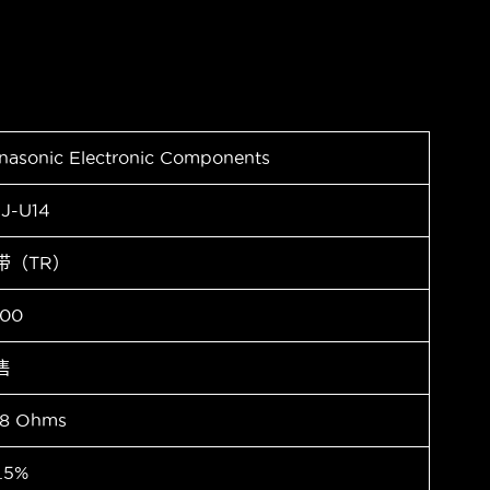
nasonic Electronic Components
J-U14
带（TR）
00
售
8 Ohms
.5%