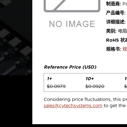
制造商:
Pa
产品编号:
详细描述:
类别:
电阻
RoHS 状
规格书:
规
Reference Price (USD)
1+
10+
1
$0.0979
$0.0920
$
Considering price fluctuations, this p
sales@cytechsystems.com
to get the 