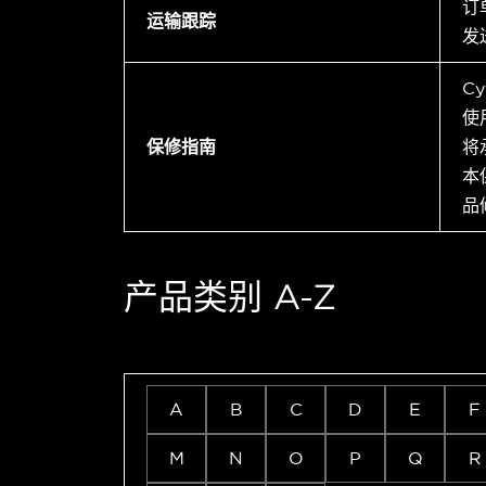
订
运输跟踪
发
C
使
保修指南
将
本
品
产品类别 A-Z
A
B
C
D
E
F
M
N
O
P
Q
R