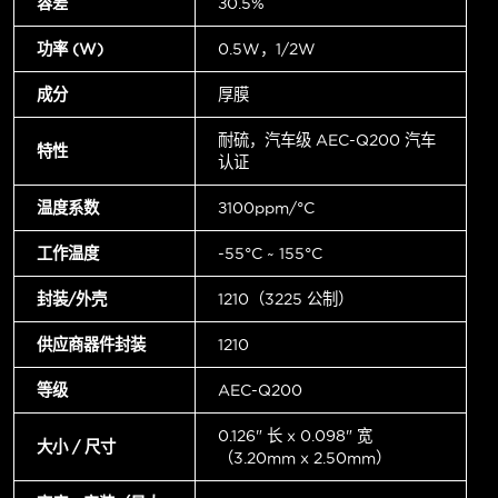
容差
±0.5%
功率 (W)
0.5W，1/2W
成分
厚膜
耐硫，汽车级 AEC-Q200 汽车
特性
认证
温度系数
±100ppm/°C
工作温度
-55°C ~ 155°C
封装/外壳
1210（3225 公制）
供应商器件封装
1210
等级
AEC-Q200
0.126" 长 x 0.098" 宽
大小 / 尺寸
（3.20mm x 2.50mm）