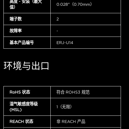
高度 - 安装（最大
0.028"（0.70mm）
值）
端子数
2
故障率
-
基本产品编号
ERJ-U14
环境与出口
RoHS 状态
符合 ROHS3 规范
湿气敏感度等级
1（无限）
(MSL)
REACH 状态
非 REACH 产品