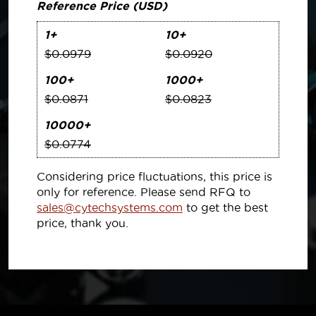
Reference Price (USD)
1+
10+
$0.0979
$0.0920
100+
1000+
$0.0871
$0.0823
10000+
$0.0774
Considering price fluctuations, this price is
only for reference. Please send RFQ to
sales@cytechsystems.com
to get the best
price, thank you.