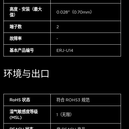
高度 - 安装（最大
0.028"（0.70mm）
值）
端子数
2
故障率
-
基本产品编号
ERJ-U14
环境与出口
RoHS 状态
符合 ROHS3 规范
湿气敏感度等级
1（无限）
(MSL)