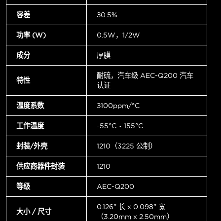
容差
±0.5%
功率 (W)
0.5W，1/2W
成分
厚膜
耐硫，汽车级 AEC-Q200 汽车
特性
认证
温度系数
±100ppm/°C
工作温度
-55°C ~ 155°C
封装/外壳
1210（3225 公制）
供应商器件封装
1210
等级
AEC-Q200
0.126" 长 x 0.098" 宽
大小 / 尺寸
（3.20mm x 2.50mm）