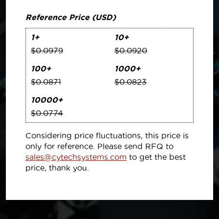
Reference Price (USD)
1+
10+
$0.0979
$0.0920
100+
1000+
$0.0871
$0.0823
10000+
$0.0774
Considering price fluctuations, this price is
only for reference. Please send RFQ to
sales@cytechsystems.com
to get the best
price, thank you.