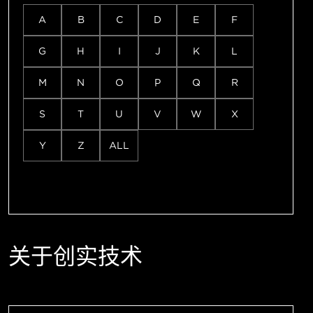
A
B
C
D
E
F
G
H
I
J
K
L
M
N
O
P
Q
R
S
T
U
V
W
X
Y
Z
ALL
关于创实技术