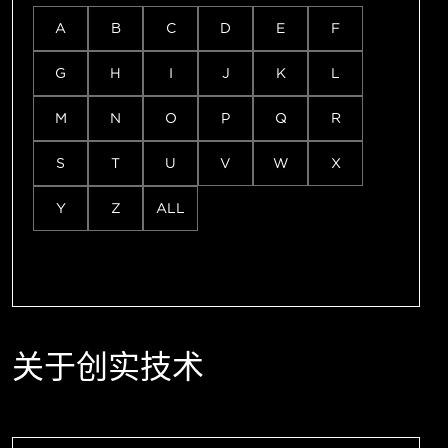
A
B
C
D
E
F
G
H
I
J
K
L
M
N
O
P
Q
R
S
T
U
V
W
X
Y
Z
ALL
关于创实技术