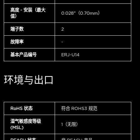
高度 - 安装（最大
0.028"（0.70mm）
值）
端子数
2
故障率
-
基本产品编号
ERJ-U14
环境与出口
RoHS 状态
符合 ROHS3 规范
湿气敏感度等级
1（无限）
(MSL)