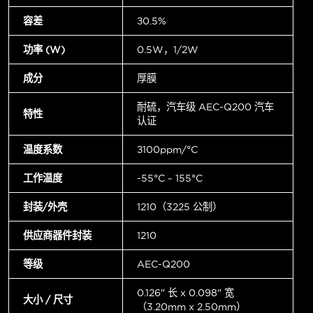
容差
±0.5%
功率 (W)
0.5W，1/2W
成分
厚膜
耐硫，汽车级 AEC-Q200 汽车
特性
认证
温度系数
±100ppm/°C
工作温度
-55°C ~ 155°C
封装/外壳
1210（3225 公制）
供应商器件封装
1210
等级
AEC-Q200
0.126" 长 x 0.098" 宽
大小 / 尺寸
（3.20mm x 2.50mm）