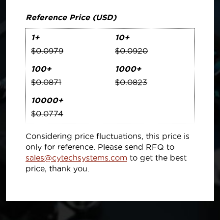
Reference Price (USD)
1+
10+
$0.0979
$0.0920
100+
1000+
$0.0871
$0.0823
10000+
$0.0774
Considering price fluctuations, this price is
only for reference. Please send RFQ to
sales@cytechsystems.com
to get the best
price, thank you.