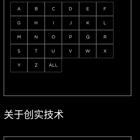
A
B
C
D
E
F
G
H
I
J
K
L
M
N
O
P
Q
R
S
T
U
V
W
X
Y
Z
ALL
关于创实技术