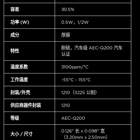
容差
±0.5%
功率 (W)
0.5W，1/2W
成分
厚膜
耐硫，汽车级 AEC-Q200 汽车
特性
认证
温度系数
±100ppm/°C
工作温度
-55°C ~ 155°C
封装/外壳
1210（3225 公制）
供应商器件封装
1210
等级
AEC-Q200
0.126" 长 x 0.098" 宽
大小 / 尺寸
（3.20mm x 2.50mm）