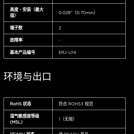
高度 - 安装（最大
0.028"（0.70mm）
值）
端子数
2
故障率
-
基本产品编号
ERJ-U14
环境与出口
RoHS 状态
符合 ROHS3 规范
湿气敏感度等级
1（无限）
(MSL)