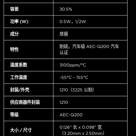
容差
±0.5%
功率 (W)
0.5W，1/2W
成分
厚膜
耐硫，汽车级 AEC-Q200 汽车
特性
认证
温度系数
±100ppm/°C
工作温度
-55°C ~ 155°C
封装/外壳
1210（3225 公制）
供应商器件封装
1210
等级
AEC-Q200
0.126" 长 x 0.098" 宽
大小 / 尺寸
（3.20mm x 2.50mm）