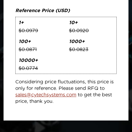
Reference Price (USD)
1+
10+
$0.0979
$0.0920
100+
1000+
$0.0871
$0.0823
10000+
$0.0774
Considering price fluctuations, this price is
only for reference. Please send RFQ to
sales@cytechsystems.com
to get the best
price, thank you.