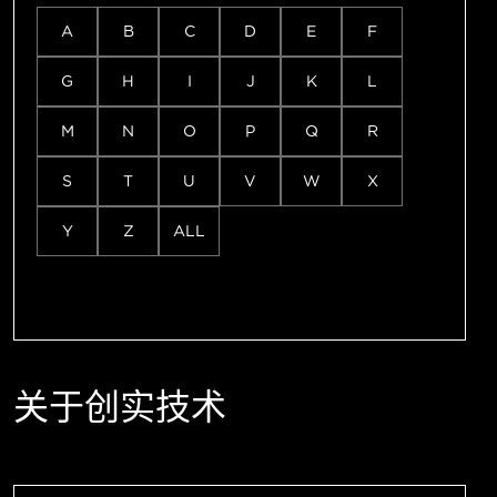
A
B
C
D
E
F
G
H
I
J
K
L
M
N
O
P
Q
R
S
T
U
V
W
X
Y
Z
ALL
关于创实技术