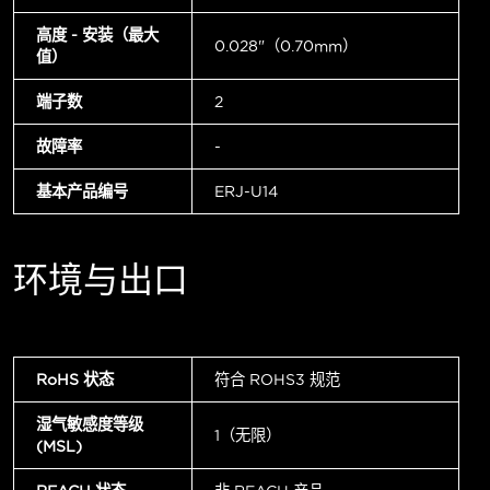
高度 - 安装（最大
0.028"（0.70mm）
值）
端子数
2
故障率
-
基本产品编号
ERJ-U14
环境与出口
RoHS 状态
符合 ROHS3 规范
湿气敏感度等级
1（无限）
(MSL)