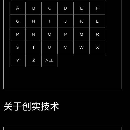
A
B
C
D
E
F
G
H
I
J
K
L
M
N
O
P
Q
R
S
T
U
V
W
X
Y
Z
ALL
关于创实技术