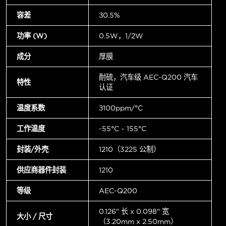
容差
±0.5%
功率 (W)
0.5W，1/2W
成分
厚膜
耐硫，汽车级 AEC-Q200 汽车
特性
认证
温度系数
±100ppm/°C
工作温度
-55°C ~ 155°C
封装/外壳
1210（3225 公制）
供应商器件封装
1210
等级
AEC-Q200
0.126" 长 x 0.098" 宽
大小 / 尺寸
（3.20mm x 2.50mm）