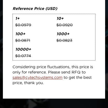
Reference Price (USD)
1+
10+
$0.0979
$0.0920
100+
1000+
$0.0871
$0.0823
10000+
$0.0774
Considering price fluctuations, this price is
only for reference. Please send RFQ to
sales@cytechsystems.com
to get the best
price, thank you.