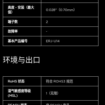
高度 - 安装（最大
0.028"（0.70mm）
值）
端子数
2
故障率
-
基本产品编号
ERJ-U14
环境与出口
RoHS 状态
符合 ROHS3 规范
湿气敏感度等级
1（无限）
(MSL)