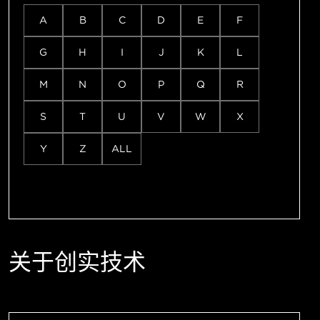
A
B
C
D
E
F
G
H
I
J
K
L
M
N
O
P
Q
R
S
T
U
V
W
X
Y
Z
ALL
关于创实技术