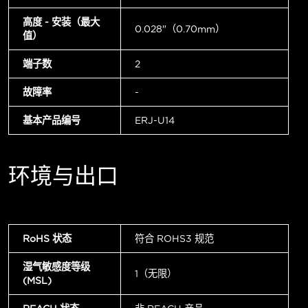
高度 - 安装（最大
0.028"（0.70mm）
值）
端子数
2
故障率
-
基本产品编号
ERJ-U14
环境与出口
RoHS 状态
符合 ROHS3 规范
湿气敏感度等级
1（无限）
(MSL)