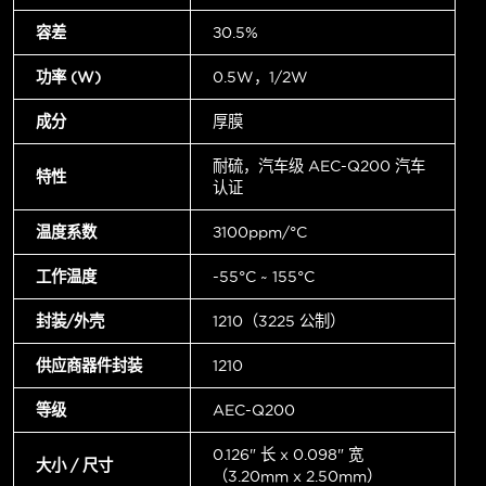
容差
±0.5%
功率 (W)
0.5W，1/2W
成分
厚膜
耐硫，汽车级 AEC-Q200 汽车
特性
认证
温度系数
±100ppm/°C
工作温度
-55°C ~ 155°C
封装/外壳
1210（3225 公制）
供应商器件封装
1210
等级
AEC-Q200
0.126" 长 x 0.098" 宽
大小 / 尺寸
（3.20mm x 2.50mm）