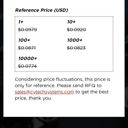
Reference Price (USD)
1+
10+
$0.0979
$0.0920
100+
1000+
$0.0871
$0.0823
10000+
$0.0774
Considering price fluctuations, this price is
only for reference. Please send RFQ to
sales@cytechsystems.com
to get the best
price, thank you.