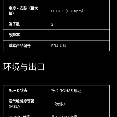
高度 - 安装（最大
0.028"（0.70mm）
值）
端子数
2
故障率
-
基本产品编号
ERJ-U14
环境与出口
RoHS 状态
符合 ROHS3 规范
湿气敏感度等级
1（无限）
(MSL)