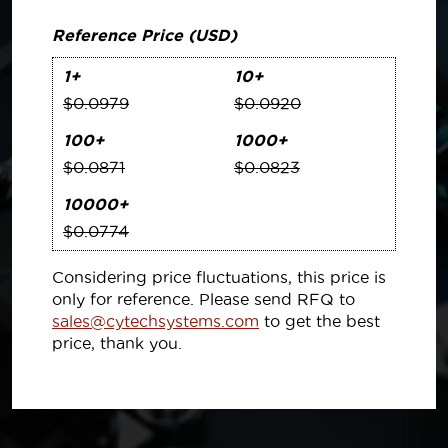
Reference Price (USD)
1+
10+
$0.0979
$0.0920
100+
1000+
$0.0871
$0.0823
10000+
$0.0774
Considering price fluctuations, this price is
only for reference. Please send RFQ to
sales@cytechsystems.com
to get the best
price, thank you.