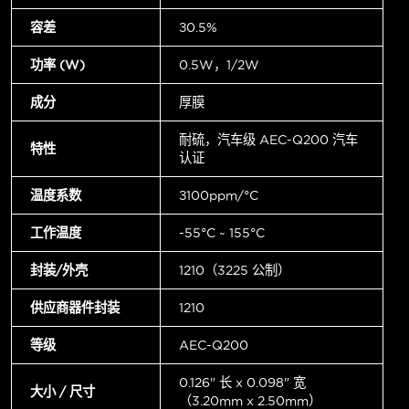
容差
±0.5%
功率 (W)
0.5W，1/2W
成分
厚膜
耐硫，汽车级 AEC-Q200 汽车
特性
认证
温度系数
±100ppm/°C
工作温度
-55°C ~ 155°C
封装/外壳
1210（3225 公制）
供应商器件封装
1210
等级
AEC-Q200
0.126" 长 x 0.098" 宽
大小 / 尺寸
（3.20mm x 2.50mm）