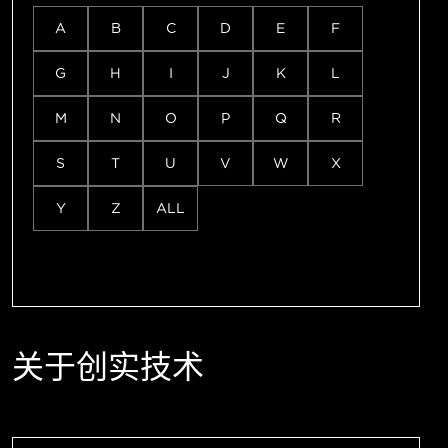
A
B
C
D
E
F
G
H
I
J
K
L
M
N
O
P
Q
R
S
T
U
V
W
X
Y
Z
ALL
关于创实技术