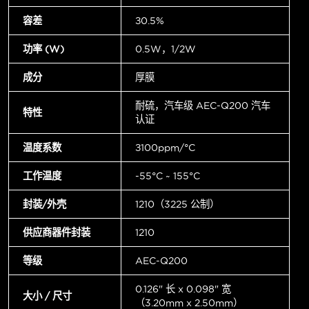
容差
±0.5%
功率 (W)
0.5W，1/2W
成分
厚膜
耐硫，汽车级 AEC-Q200 汽车
特性
认证
温度系数
±100ppm/°C
工作温度
-55°C ~ 155°C
封装/外壳
1210（3225 公制）
供应商器件封装
1210
等级
AEC-Q200
0.126" 长 x 0.098" 宽
大小 / 尺寸
（3.20mm x 2.50mm）