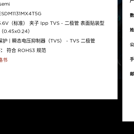
产
semi
SDM1131MX4T5G
数
.6V（标准） 夹子 Ipp TVS - 二极管 表面贴装型
姓
（0.45x0.24）
护 | 瞬态电压抑制器（TVS） - TVS 二极管
公
态：
符合 ROHS3 规范
手
格书
邮