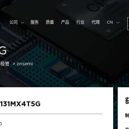
公司
服务
质量
产品
行业
代理
CN
G
二极管
onsemi
131MX4T5G
制
0