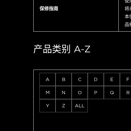
使
保修指南
将
本
品
产品类别 A-Z
A
B
C
D
E
F
M
N
O
P
Q
R
Y
Z
ALL