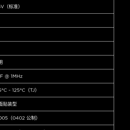
.6V（标准）
用
F @ 1MHz
5°C ~ 125°C（TJ）
面贴装型
1005（0402 公制）