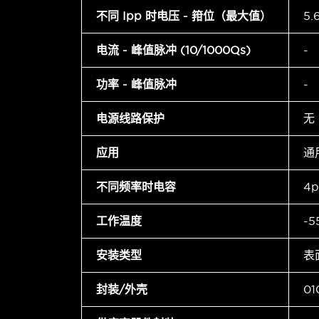
不同 Ipp 时电压 - 箝位（最大值）
5
电流 - 峰值脉冲 (10/1000µs)
-
功率 - 峰值脉冲
-
电源线路保护
无
应用
通
不同频率时电容
4p
工作温度
-5
安装类型
表
封装/外壳
0