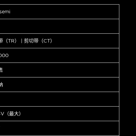
semi
带（TR） | 剪切带（CT）
000
售
纳
.3V（最大）
V