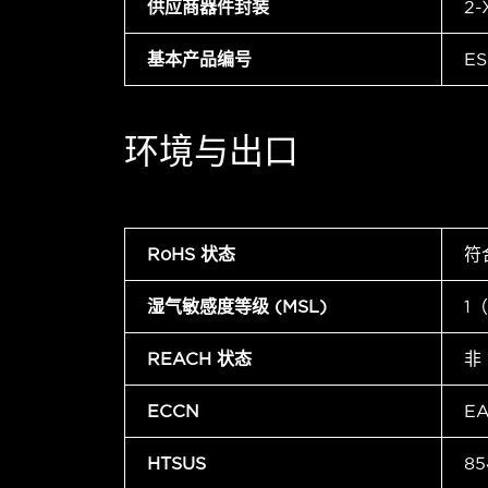
供应商器件封装
2-
基本产品编号
ES
环境与出口
RoHS 状态
符
湿气敏感度等级 (MSL)
1
REACH 状态
非
ECCN
E
HTSUS
85