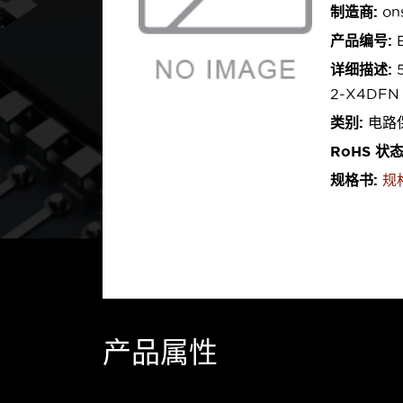
制造商:
on
产品编号:
E
详细描述:
5
2-X4DFN
类别:
电路保
RoHS 状
规格书:
规
产品属性