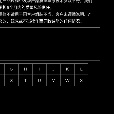
用产品过程中发现产品质量与原技术参数不符，我们
承担6个月内的质量风险责任。
保修不适用于因客户组装不当、客户未遵循说明、产
修改、疏忽或不当操作而导致缺陷的任何情况。
G
H
I
J
K
L
S
T
U
V
W
X