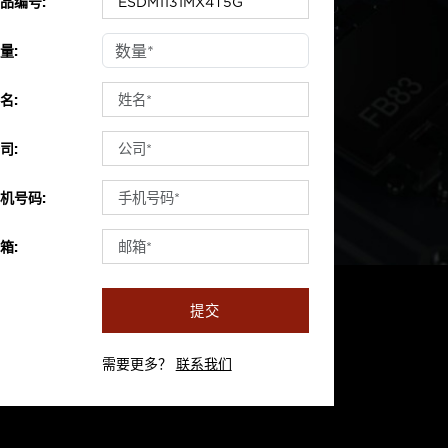
品编号:
量:
名:
司:
机号码:
箱:
提交
需要更多？
联系我们