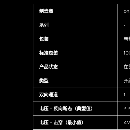
制造商
on
系列
-
包装
卷
标准包装
10
产品状态
在
类型
齐
双向通道
1
电压 - 反向断态（典型值）
3
电压 - 击穿（最小值）
4